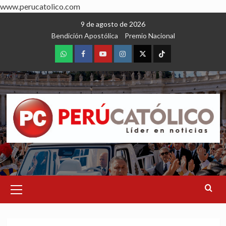
www.perucatolico.com
Skip
9 de agosto de 2026
to
Bendición Apostólica
Premio Nacional
content
WhatsApp
Facebook
Youtube
Instagram
X
TikTok
Primary
Menu