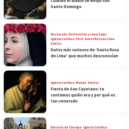
Cuando el diablo se enojó con
Santo Domingo
Destacada
Entrevistas y reportajes
Iglesia Católica
Perú
Santa Rosa de Lima
Santos
Datos más curiosos de ‘Santa Rosa
de Lima’ que muchos desconocían
Iglesia Católica
Mundo
Santos
Fiesta de San Cayetano: te
contamos quién era y por qué es
tan venerado
Diócesis de Chiclayo
Iglesia Católica