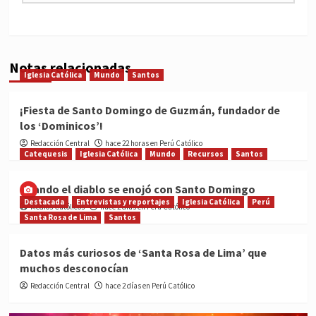
Notas relacionadas
Iglesia Católica
Mundo
Santos
¡Fiesta de Santo Domingo de Guzmán, fundador de
los ‘Dominicos’!
Redacción Central
hace 22 horas en Perú Católico
Catequesis
Iglesia Católica
Mundo
Recursos
Santos
Cuando el diablo se enojó con Santo Domingo
Destacada
Entrevistas y reportajes
Iglesia Católica
Perú
Medios Católicos
hace 2 días en Perú Católico
Santa Rosa de Lima
Santos
Datos más curiosos de ‘Santa Rosa de Lima’ que
muchos desconocían
Redacción Central
hace 2 días en Perú Católico