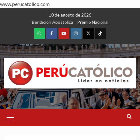
www.perucatolico.com
Skip
10 de agosto de 2026
to
Bendición Apostólica
Premio Nacional
content
WhatsApp
Facebook
Youtube
Instagram
X
TikTok
Primary
Menu