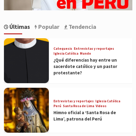
Últimas
Popular
Tendencia
Catequesis
Entrevistas y reportajes
Iglesia Católica
Mundo
¿Qué diferencias hay entre un
sacerdote católico y un pastor
protestante?
Entrevistas y reportajes
Iglesia Católica
Perú
Santa Rosa de Lima
Videos
Himno oficial a ‘Santa Rosa de
Lima’, patrona del Perú