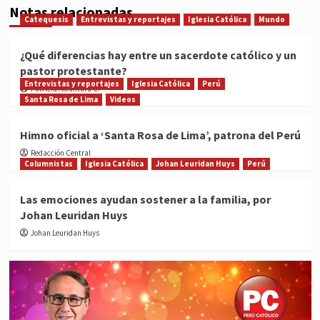
Notas relacionadas
Catequesis
Entrevistas y reportajes
Iglesia Católica
Mundo
¿Qué diferencias hay entre un sacerdote católico y un
pastor protestante?
Entrevistas y reportajes
Iglesia Católica
Perú
Patricia Alcántara C.
Santa Rosa de Lima
Videos
Himno oficial a ‘Santa Rosa de Lima’, patrona del Perú
Redacción Central
Columnistas
Iglesia Católica
Johan Leuridan Huys
Perú
Las emociones ayudan sostener a la familia, por
Johan Leuridan Huys
Johan Leuridan Huys