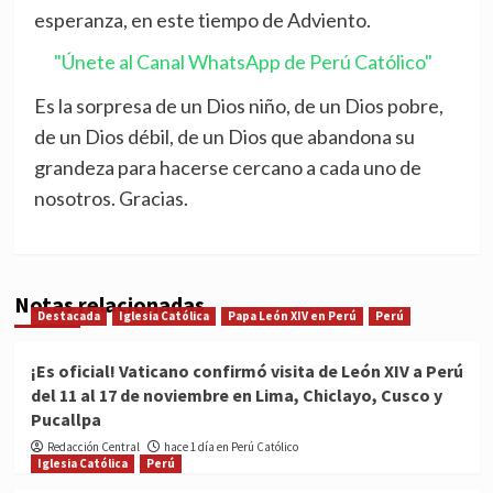
esperanza, en este tiempo de Adviento.
"Únete al Canal WhatsApp de Perú Católico"
Es la sorpresa de un Dios niño, de un Dios pobre,
de un Dios débil, de un Dios que abandona su
grandeza para hacerse cercano a cada uno de
nosotros. Gracias.
Notas relacionadas
Destacada
Iglesia Católica
Papa León XIV en Perú
Perú
¡Es oficial! Vaticano confirmó visita de León XIV a Perú
del 11 al 17 de noviembre en Lima, Chiclayo, Cusco y
Pucallpa
Redacción Central
hace 1 día en Perú Católico
Iglesia Católica
Perú