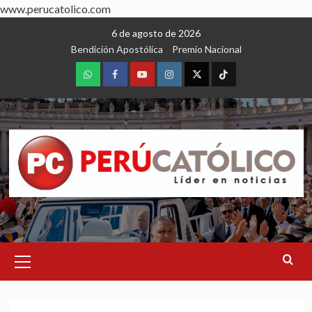
www.perucatolico.com
Skip
6 de agosto de 2026
to
Bendición Apostólica
Premio Nacional
content
WhatsApp
Facebook
Youtube
Instagram
X
TikTok
Primary
Menu