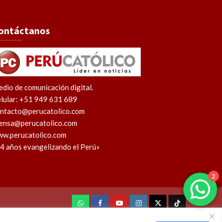
ontáctanos
dio de comunicación digital.
lular: +51 949 631 689
ntacto@perucatolico.com
ensa@perucatolico.com
w.perucatolico.com
4 años evangelizando el Perú»
2
WhatsApp
Facebook
Youtube
Instagram
X
TikTok