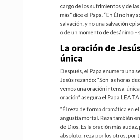
cargo de los sufrimientos y de 
más” dice el Papa. “En Él no hay 
salvación, y no una salvación epi
o de un momento de desánimo – sin
La oración de Jesús
única
Después, el Papa enumera una se
Jesús rezando: “Son las horas deci
vemos una oración intensa, única
oración” asegura el Papa.LEA 
“Él reza de forma dramática en e
angustia mortal. Reza también en l
de Dios. Es la oración más audaz, 
absoluto: reza por los otros, por 