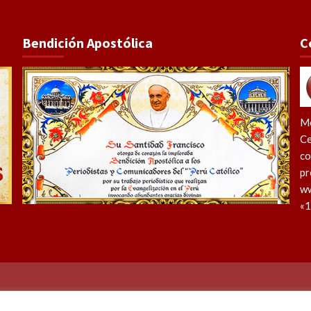
Bendición Apostólica
C
Me
Ce
co
pr
ww
«1