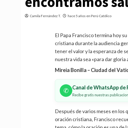
encontramos sal
Camila Fernández T.
hace 5 años en Perú Católico
El Papa Francisco termina hoy su 
cristiana durante la audiencia ge
tener el valor y la esperanza de s
nuestra vida sea «para dar gloria 
Mireia Bonilla – Ciudad del Vat
Canal de WhatsApp de P
✆
Recibe gratis nuestras publicaci
Después de varios meses en los qu
oración cristiana, Francisco recu
tema, cómo la oración es una de l