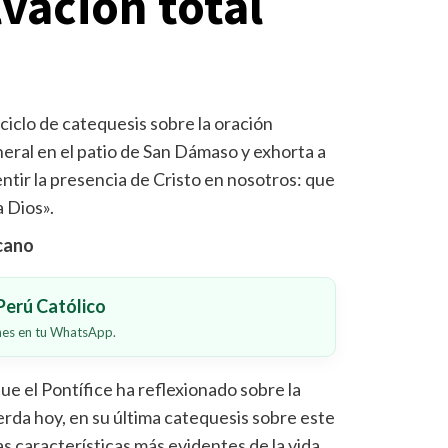
vación total
ciclo de catequesis sobre la oración
neral en el patio de San Dámaso y exhorta a
entir la presencia de Cristo en nosotros: que
a Dios».
icano
erú Católico
ones en tu WhatsApp.
e el Pontífice ha reflexionado sobre la
erda hoy, en su última catequesis sobre este
as características más evidentes de la vida