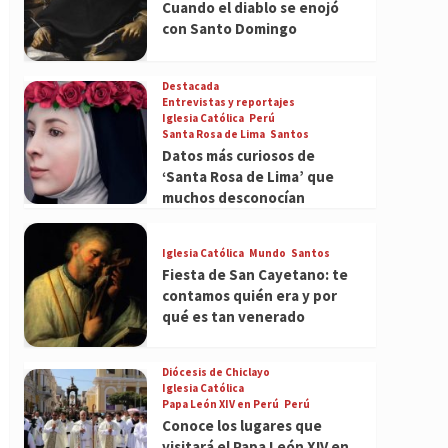
Cuando el diablo se enojó
con Santo Domingo
Destacada
Entrevistas y reportajes
Iglesia Católica
Perú
Santa Rosa de Lima
Santos
Datos más curiosos de
‘Santa Rosa de Lima’ que
muchos desconocían
Iglesia Católica
Mundo
Santos
Fiesta de San Cayetano: te
contamos quién era y por
qué es tan venerado
Diócesis de Chiclayo
Iglesia Católica
Papa León XIV en Perú
Perú
Conoce los lugares que
visitará el Papa León XIV en