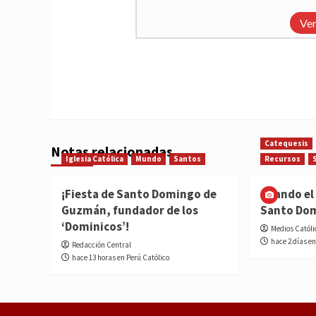
Ver
Catequesis
Notas relacionadas
Iglesia Católica
Mundo
Santos
Recursos
¡Fiesta de Santo Domingo de
Cuando el 
Guzmán, fundador de los
Santo Do
‘Dominicos’!
Medios Católi
hace 2 días en
Redacción Central
hace 13 horas en Perú Católico