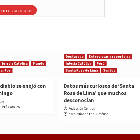
 otros artículos
Destacada
Entrevistas y reportajes
Iglesia Católica
Mundo
Iglesia Católica
Perú
Santos
Santa Rosa de Lima
Santos
diablo se enojó con
Datos más curiosos de ‘Santa
mingo
Rosa de Lima’ que muchos
desconocían
cos
 Perú Católico
Redacción Central
hace 2 días en Perú Católico