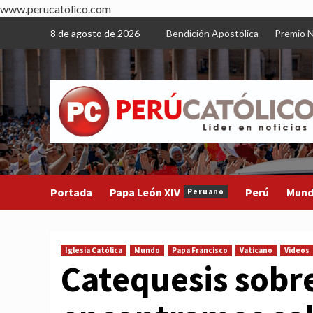
www.perucatolico.com
Skip
8 de agosto de 2026
Bendición Apostólica
Premio N
to
content
Portada
Papa León XIV
Perú
Mun
Peruano
Iglesia Católica
Mundo
Papa Francisco
Vaticano
Videos
Catequesis sobre