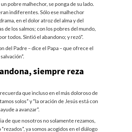
 un pobre malhechor, se ponga de su lado.
eran indiferentes. Sólo ese malhechor
rama, en el dolor atroz del alma y del
as de los salmos; con los pobres del mundo,
or todos. Sintió el abandono; y rezó”.
don del Padre – dice el Papa – que ofrece el
salvación”.
bandona, siempre reza
co recuerda que incluso en el más doloroso de
amos solos” y “la oración de Jesús está con
 ayude a avanzar”.
acia de que nosotros no solamente rezamos,
o “rezados”, ya somos acogidos en el diálogo