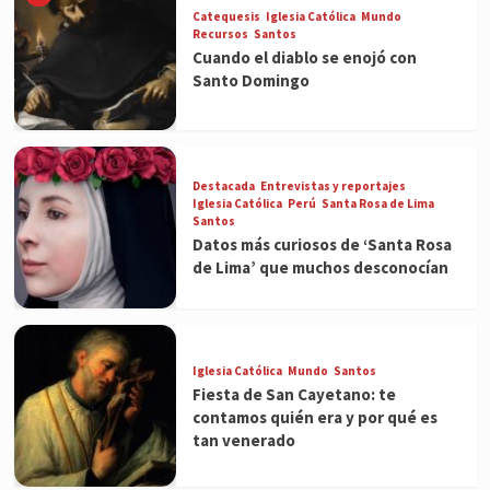
Catequesis
Iglesia Católica
Mundo
Recursos
Santos
Cuando el diablo se enojó con
Santo Domingo
Destacada
Entrevistas y reportajes
Iglesia Católica
Perú
Santa Rosa de Lima
Santos
Datos más curiosos de ‘Santa Rosa
de Lima’ que muchos desconocían
Iglesia Católica
Mundo
Santos
Fiesta de San Cayetano: te
contamos quién era y por qué es
tan venerado