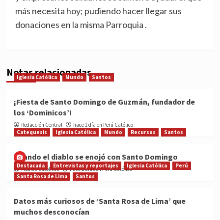
más necesita hoy; pudiendo hacer llegar sus
donaciones en la misma Parroquia .
Notas relacionadas
Iglesia Católica
Mundo
Santos
¡Fiesta de Santo Domingo de Guzmán, fundador de
los ‘Dominicos’!
Redacción Central
hace 1 día en Perú Católico
Catequesis
Iglesia Católica
Mundo
Recursos
Santos
Cuando el diablo se enojó con Santo Domingo
Destacada
Entrevistas y reportajes
Iglesia Católica
Perú
Medios Católicos
hace 2 días en Perú Católico
Santa Rosa de Lima
Santos
Datos más curiosos de ‘Santa Rosa de Lima’ que
muchos desconocían