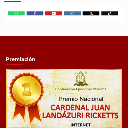
WhatsApp
Facebook
Youtube
Instagram
X
TikTok
Premiación