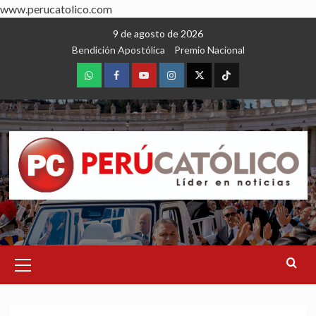
www.perucatolico.com
Skip
9 de agosto de 2026
to
Bendición Apostólica
Premio Nacional
content
WhatsApp
Facebook
Youtube
Instagram
X
TikTok
Primary
Menu