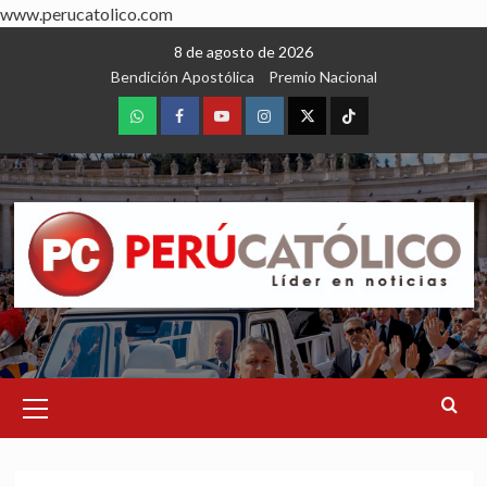
www.perucatolico.com
Skip
8 de agosto de 2026
to
Bendición Apostólica
Premio Nacional
content
WhatsApp
Facebook
Youtube
Instagram
X
TikTok
Primary
Menu