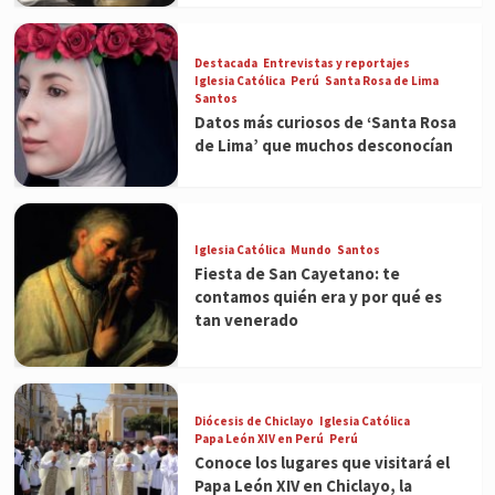
Destacada
Entrevistas y reportajes
Iglesia Católica
Perú
Santa Rosa de Lima
Santos
Datos más curiosos de ‘Santa Rosa
de Lima’ que muchos desconocían
Iglesia Católica
Mundo
Santos
Fiesta de San Cayetano: te
contamos quién era y por qué es
tan venerado
Diócesis de Chiclayo
Iglesia Católica
Papa León XIV en Perú
Perú
Conoce los lugares que visitará el
Papa León XIV en Chiclayo, la