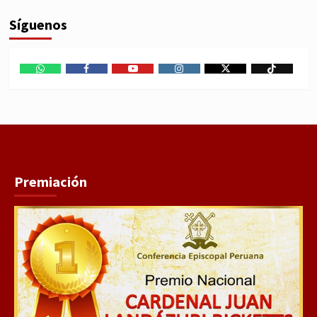
Síguenos
WhatsApp
Facebook
Youtube
Instagram
X
TikTok
Premiación