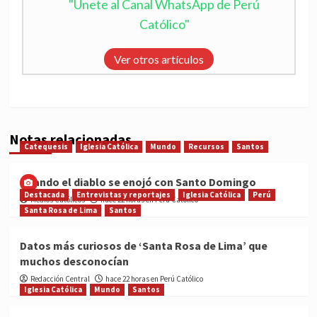
"Únete al Canal WhatsApp de Perú
Católico"
Ver otros artículos
Notas relacionadas
Catequesis
Iglesia Católica
Mundo
Recursos
Santos
Cuando el diablo se enojó con Santo Domingo
Destacada
Entrevistas y reportajes
Iglesia Católica
Perú
Medios Católicos
hace 22 horas en Perú Católico
Santa Rosa de Lima
Santos
Datos más curiosos de ‘Santa Rosa de Lima’ que
muchos desconocían
Redacción Central
hace 22 horas en Perú Católico
Iglesia Católica
Mundo
Santos