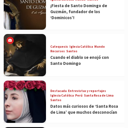
¡Fiesta de Santo Domingo de
Guzmán, fundador de los
‘Dominicos’!
Catequesis
Iglesia Católica
Mundo
Recursos
Santos
Cuando el diablo se enojó con
Santo Domingo
Destacada
Entrevistas y reportajes
Iglesia Católica
Perú
Santa Rosa de Lima
Santos
Datos más curiosos de ‘Santa Rosa
de Lima’ que muchos desconocían