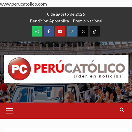
www.perucatolico.com
Skip
8 de agosto de 2026
to
Bendición Apostólica
Premio Nacional
content
WhatsApp
Facebook
Youtube
Instagram
X
TikTok
Primary
Menu