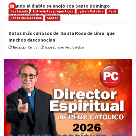
Cuando el diablo se enojó con Santo Domingo
Destacada
Entrevistas y reportajes
Iglesia Católica
Perú
Medios Católicos
hace 2 días en Perú Católico
Santa Rosa de Lima
Santos
Datos más curiosos de ‘Santa Rosa de Lima’ que
muchos desconocían
Redacción Central
hace 2 días en Perú Católico