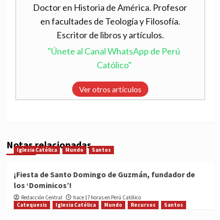
Doctor en Historia de América. Profesor
en facultades de Teología y Filosofía.
Escritor de libros y artículos.
"Únete al Canal WhatsApp de Perú
Católico"
Ver otros artículos
Notas relacionadas
Iglesia Católica
Mundo
Santos
¡Fiesta de Santo Domingo de Guzmán, fundador de
los ‘Dominicos’!
Redacción Central
hace 17 horas en Perú Católico
Catequesis
Iglesia Católica
Mundo
Recursos
Santos