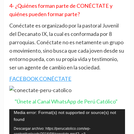
4- ¿Quiénes forman parte de CONÉCTATE y
quiénes pueden formar parte?
Conéctate es organizado por la pastoral Juvenil
del Decanato IX, la cual es conformada por 8
parroquias. Conéctate no es netamente un grupo
o movimiento, sino busca que cada joven desde su
entorno pueda, con su propia vida y testimonio,
ser un agente de cambio en la sociedad.
FACEBOOK CONÉCTATE
"Únete al Canal WhatsApp de Perú Católico"
Reproductor
Media error: Format(s) not supported or source(s) not
found
de
vídeo
Descargar archivo: https://perucatolico.com/wp-
content/uploads/2016/08/conetate.mp4?_=3