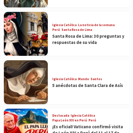
Iglesia Católica
La noticia de la semana
Perú
Santa Rosa de Lima
Santa Rosa de Lima: 30 preguntas y
respuestas de su vida
Iglesia Católica
Mundo
Santos
5 anécdotas de Santa Clara de Asís
Destacada
Iglesia Católica
Papa León XIV en Perú
Perú
¡Es oficial! Vaticano confirmó visita
de León XIV a Perú del 11 al 17 de