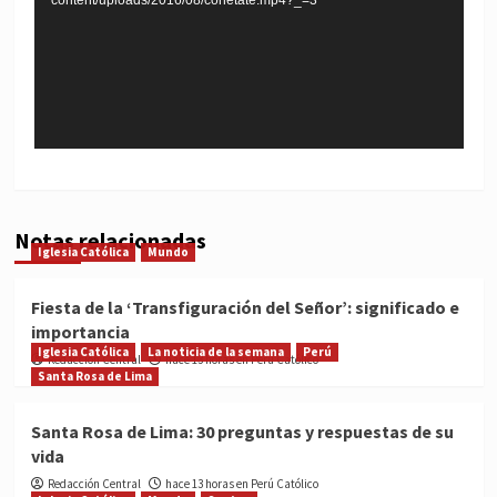
Notas relacionadas
Iglesia Católica
Mundo
Fiesta de la ‘Transfiguración del Señor’: significado e
importancia
Iglesia Católica
La noticia de la semana
Perú
Redacción Central
hace 13 horas en Perú Católico
Santa Rosa de Lima
Santa Rosa de Lima: 30 preguntas y respuestas de su
vida
Redacción Central
hace 13 horas en Perú Católico