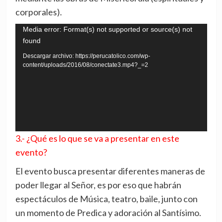
corporales).
Reproductor
Media error: Format(s) not supported or source(s) not
found
de
vídeo
Descargar archivo: https://perucatolico.com/wp-
content/uploads/2016/08/conectate3.mp4?_=2
3.- ¿Qué es lo que se va a presentar en este
evento?
El evento busca presentar diferentes maneras de
poder llegar al Señor, es por eso que habrán
espectáculos de Música, teatro, baile, junto con
un momento de Predica y adoración al Santísimo.