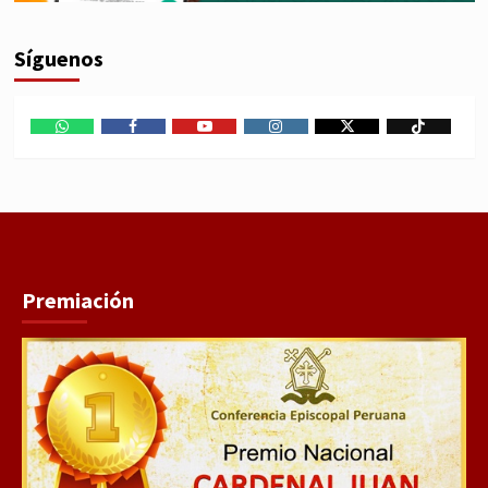
Síguenos
WhatsApp
Facebook
Youtube
Instagram
X
TikTok
Premiación