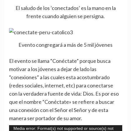
El saludo de los ‘conectados’ es la mano en la
frente cuando alguien se persigna.
Evento congregará a más de 5 mil jóvenes
El evento se llama “Conéctate” porque busca
motivar a los jóvenes a dejar de lado las
“conexiones” a las cuales esta acostumbrado
(redes sociales, internet, etc) para conectarse
con la verdadera fuente de vida: Dios. Es por eso
que el nombre “Conéctate» se refiere a buscar
una conexión con el Señor el Señor y de esta
manera ser portador de su amor.
Reproductor
Media error: Format(s) not supported or source(s) not