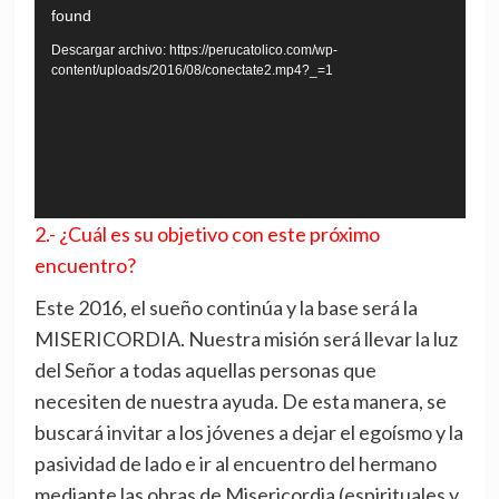
found
de
vídeo
Descargar archivo: https://perucatolico.com/wp-
content/uploads/2016/08/conectate2.mp4?_=1
2.- ¿Cuál es su objetivo con este próximo
encuentro?
Este 2016, el sueño continúa y la base será la
MISERICORDIA. Nuestra misión será llevar la luz
del Señor a todas aquellas personas que
necesiten de nuestra ayuda. De esta manera, se
buscará invitar a los jóvenes a dejar el egoísmo y la
pasividad de lado e ir al encuentro del hermano
mediante las obras de Misericordia (espirituales y