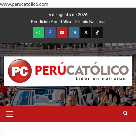
www.perucatolico.com
Skip
6 de agosto de 2026
to
Bendición Apostólica
Premio Nacional
content
WhatsApp
Facebook
Youtube
Instagram
X
TikTok
Primary
Menu