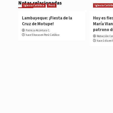
Notas relacionadas
Iglesia Católica
Perú
Iglesia Católi
Lambayeque: ¡Fiesta de la
Hoy es fie
Cruz de Motupe!
María Vian
patrono d
Patricia Alcántara C.
hace 5 horas en Perú Católico
Redacción Ce
hace 1 día en 