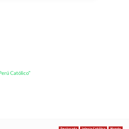
erú Católico"
Destacada
Iglesia Católica
Mundo