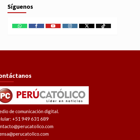
Síguenos
WhatsApp
Facebook
Youtube
Instagram
X
TikTok
ontáctanos
dio de comunicación digital.
lular: +51 949 631 689
ntacto@perucatolico.com
ensa@perucatolico.com