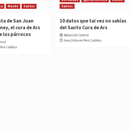
ca
Mundo
Santos
Santos
sta de San Juan
10 datos que tal vez no sabías
ney, el cura de Ars
del Santo Cura de Ars
e los párrocos
Redacción Central
hace 2 días en Perú Católico
ntral
Perú Católico