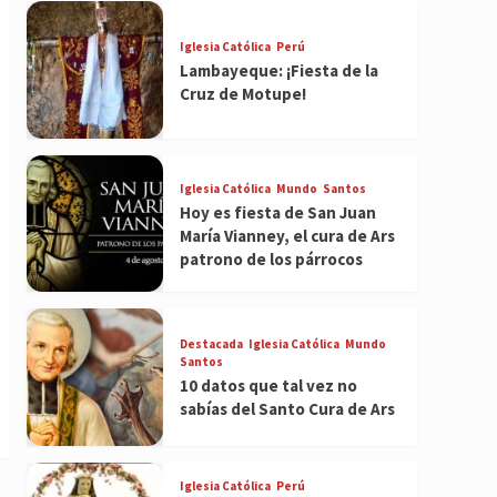
Iglesia Católica
Perú
Lambayeque: ¡Fiesta de la
Cruz de Motupe!
Iglesia Católica
Mundo
Santos
Hoy es fiesta de San Juan
María Vianney, el cura de Ars
patrono de los párrocos
Destacada
Iglesia Católica
Mundo
Santos
10 datos que tal vez no
sabías del Santo Cura de Ars
Iglesia Católica
Perú