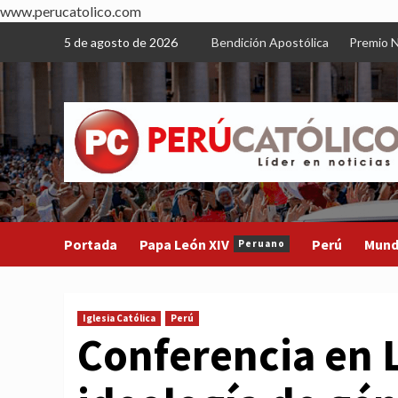
www.perucatolico.com
Skip
5 de agosto de 2026
Bendición Apostólica
Premio N
to
content
Portada
Papa León XIV
Perú
Mun
Peruano
Iglesia Católica
Perú
Conferencia en L