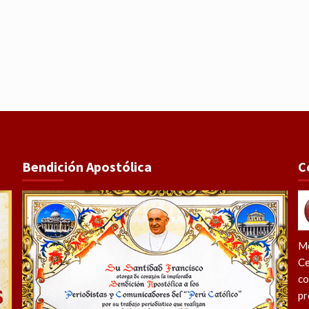
Bendición Apostólica
C
Me
Ce
co
pr