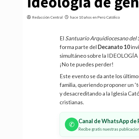
ideología de gé
Redacción Central
hace 10 años en Perú Católico
El
Santuario Arquidiocesano del
forma parte del
Decanato 10
inv
simultáneo sobre la IDEOLOGÍA 
¡No te puedes perder!
Este evento se da ante los último
familia, queriendo proponer un ‘t
y desacreditando a la Iglesia Cató
cristianas.
Canal de WhatsApp de P
✆
Recibe gratis nuestras publicaci