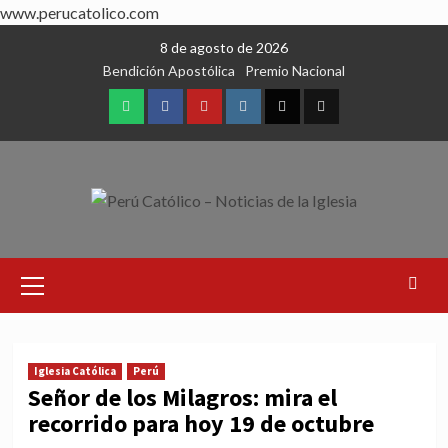
www.perucatolico.com
Skip
8 de agosto de 2026
to
Bendición Apostólica
Premio Nacional
content
WhatsApp
Facebook
Youtube
Instagram
X
TikTok
Primary
Menu
Iglesia Católica
Perú
Señor de los Milagros: mira el
recorrido para hoy 19 de octubre