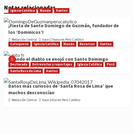
Notas relacionadas
Iglesia Católica
Mundo
Santos
¡Fiesta de Santo Domingo de Guzmán, fundador de
los ‘Dominicos’!
Redacción Central
hace 17 horas en Perú Católico
Catequesis
Iglesia Católica
Mundo
Recursos
Santos
Cuando el diablo se enojó con Santo Domingo
Destacada
Entrevistas y reportajes
Iglesia Católica
Perú
Medios Católicos
hace 2 días en Perú Católico
Santa Rosa de Lima
Santos
Datos más curiosos de ‘Santa Rosa de Lima’ que
muchos desconocían
Redacción Central
hace 2 días en Perú Católico