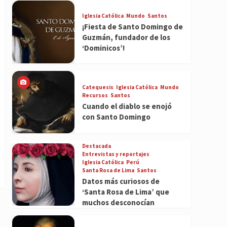
Iglesia Católica
Mundo
Santos
¡Fiesta de Santo Domingo de
Guzmán, fundador de los
‘Dominicos’!
Catequesis
Iglesia Católica
Mundo
Recursos
Santos
Cuando el diablo se enojó
con Santo Domingo
Destacada
Entrevistas y reportajes
Iglesia Católica
Perú
Santa Rosa de Lima
Santos
Datos más curiosos de
‘Santa Rosa de Lima’ que
muchos desconocían