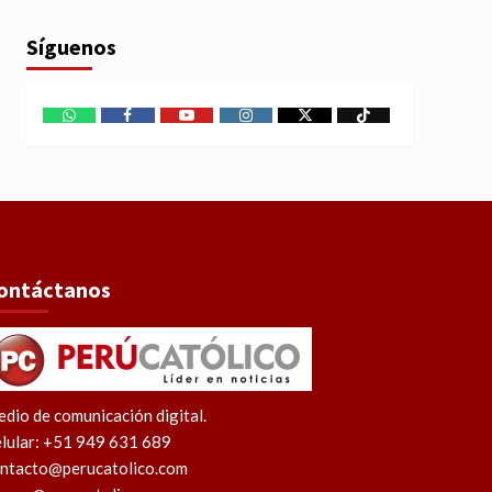
Síguenos
WhatsApp
Facebook
Youtube
Instagram
X
TikTok
ontáctanos
dio de comunicación digital.
lular: +51 949 631 689
ntacto@perucatolico.com