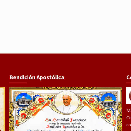
Bendición Apostólica
C
Me
Ce
co