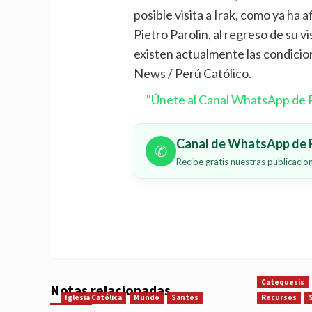
posible visita a Irak, como ya ha
Pietro Parolin, al regreso de su v
existen actualmente las condicion
News / Perú Católico.
"Únete al Canal WhatsApp de P
Canal de WhatsApp de P
✆
Recibe gratis nuestras publicaci
Catequesis
Notas relacionadas
Iglesia Católica
Mundo
Santos
Recursos