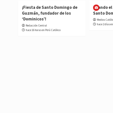
¡Fiesta de Santo Domingo de
Cuando el 
Guzmán, fundador de los
Santo Do
‘Dominicos’!
Medios Católi
hace 2 días en
Redacción Central
hace 16 horas en Perú Católico