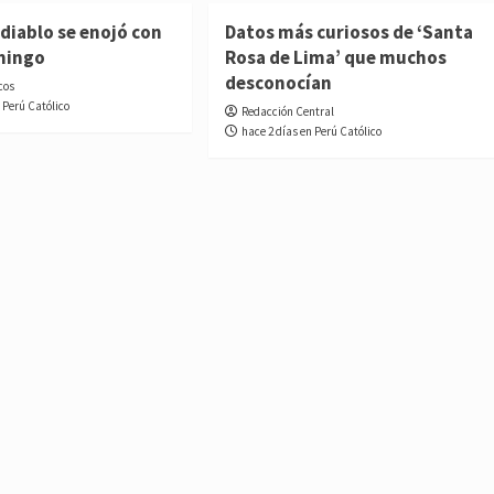
diablo se enojó con
Datos más curiosos de ‘Santa
mingo
Rosa de Lima’ que muchos
desconocían
cos
 Perú Católico
Redacción Central
hace 2 días en Perú Católico