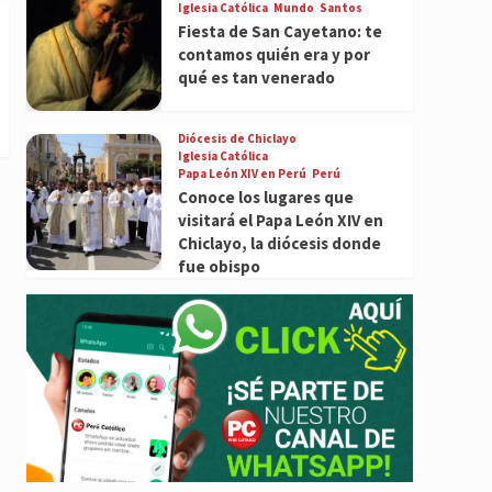
Iglesia Católica
Mundo
Santos
Fiesta de San Cayetano: te
contamos quién era y por
qué es tan venerado
Diócesis de Chiclayo
Iglesia Católica
Papa León XIV en Perú
Perú
Conoce los lugares que
visitará el Papa León XIV en
Chiclayo, la diócesis donde
fue obispo