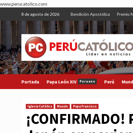
www.perucatolico.com
Skip
8 de agosto de 2026
Bendición Apostólica
Premio N
to
content
Portada
Papa León XIV
Perú
Mun
Peruano
Iglesia Católica
Mundo
Papa Francisco
¡CONFIRMADO! Pa