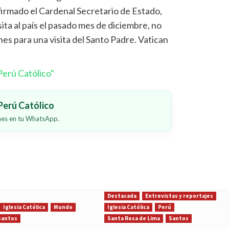
 afirmado el Cardenal Secretario de Estado,
isita al país el pasado mes de diciembre, no
es para una visita del Santo Padre. Vatican
erú Católico"
erú Católico
ones en tu WhatsApp.
Destacada
Entrevistas y reportajes
Iglesia Católica
Mundo
Iglesia Católica
Perú
Santos
Santa Rosa de Lima
Santos