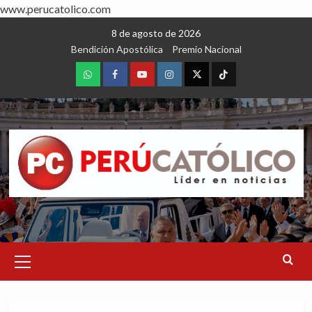
www.perucatolico.com
Skip
8 de agosto de 2026
to
Bendición Apostólica
Premio Nacional
content
WhatsApp
Facebook
Youtube
Instagram
X
TikTok
Primary
Menu