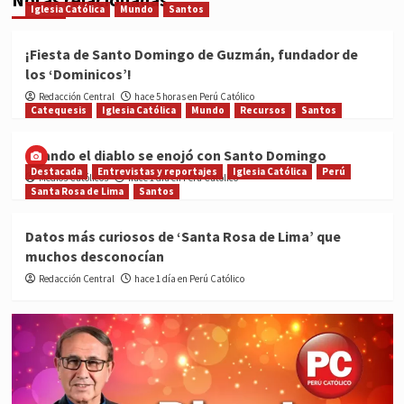
Iglesia Católica
Mundo
Santos
¡Fiesta de Santo Domingo de Guzmán, fundador de
los ‘Dominicos’!
Redacción Central
hace 5 horas en Perú Católico
Catequesis
Iglesia Católica
Mundo
Recursos
Santos
Cuando el diablo se enojó con Santo Domingo
Destacada
Entrevistas y reportajes
Iglesia Católica
Perú
Medios Católicos
hace 1 día en Perú Católico
Santa Rosa de Lima
Santos
Datos más curiosos de ‘Santa Rosa de Lima’ que
muchos desconocían
Redacción Central
hace 1 día en Perú Católico