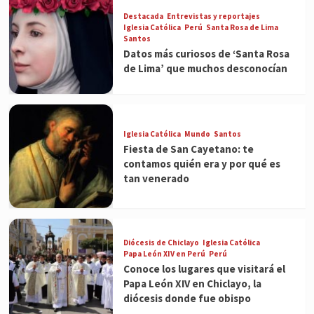
Destacada
Entrevistas y reportajes
Iglesia Católica
Perú
Santa Rosa de Lima
Santos
Datos más curiosos de ‘Santa Rosa
de Lima’ que muchos desconocían
Iglesia Católica
Mundo
Santos
Fiesta de San Cayetano: te
contamos quién era y por qué es
tan venerado
Diócesis de Chiclayo
Iglesia Católica
Papa León XIV en Perú
Perú
Conoce los lugares que visitará el
Papa León XIV en Chiclayo, la
diócesis donde fue obispo