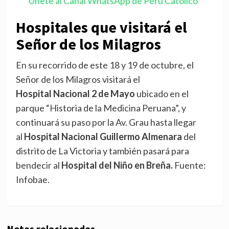
"Únete al Canal WhatsApp de Perú Católico"
Hospitales que visitará el
Señor de los Milagros
En su recorrido de este 18 y 19 de octubre, el
Señor de los Milagros visitará el
Hospital Nacional 2 de Mayo
ubicado en el
parque “Historia de la Medicina Peruana”, y
continuará su paso por la Av. Grau hasta llegar
al
Hospital Nacional Guillermo Almenara
del
distrito de La Victoria y también pasará para
bendecir al
Hospital del Niño en Breña.
Fuente:
Infobae.
Notas relacionadas