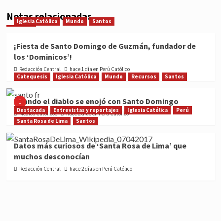
Notas relacionadas
Iglesia Católica
Mundo
Santos
¡Fiesta de Santo Domingo de Guzmán, fundador de
los ‘Dominicos’!
Redacción Central
hace 1 día en Perú Católico
Catequesis
Iglesia Católica
Mundo
Recursos
Santos
Cuando el diablo se enojó con Santo Domingo
Destacada
Entrevistas y reportajes
Iglesia Católica
Perú
Medios Católicos
hace 2 días en Perú Católico
Santa Rosa de Lima
Santos
Datos más curiosos de ‘Santa Rosa de Lima’ que
muchos desconocían
Redacción Central
hace 2 días en Perú Católico