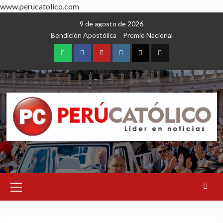
www.perucatolico.com
Skip
9 de agosto de 2026
to
Bendición Apostólica
Premio Nacional
content
WhatsApp
Facebook
Youtube
Instagram
X
TikTok
Primary
Menu