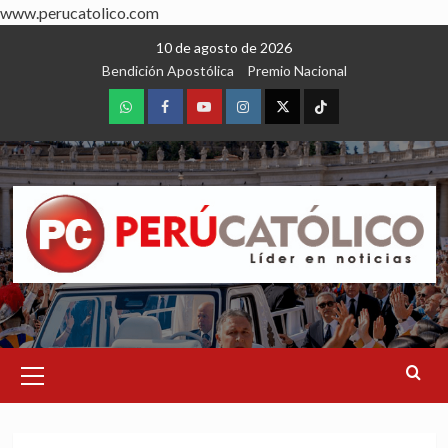
www.perucatolico.com
Skip
10 de agosto de 2026
to
Bendición Apostólica
Premio Nacional
content
WhatsApp
Facebook
Youtube
Instagram
X
TikTok
Primary
Menu