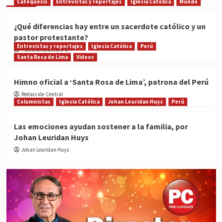
Catequesis
Entrevistas y reportajes
Iglesia Católica
Mundo
¿Qué diferencias hay entre un sacerdote católico y un
pastor protestante?
Entrevistas y reportajes
Iglesia Católica
Perú
Patricia Alcántara C.
Santa Rosa de Lima
Videos
Himno oficial a ‘Santa Rosa de Lima’, patrona del Perú
Redacción Central
Columnistas
Iglesia Católica
Johan Leuridan Huys
Perú
Las emociones ayudan sostener a la familia, por
Johan Leuridan Huys
Johan Leuridan Huys