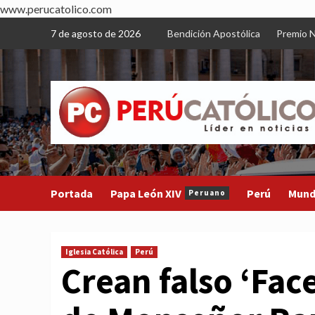
www.perucatolico.com
Skip
7 de agosto de 2026
Bendición Apostólica
Premio N
to
content
Portada
Papa León XIV
Perú
Mun
Peruano
Iglesia Católica
Perú
Crean falso ‘Fa