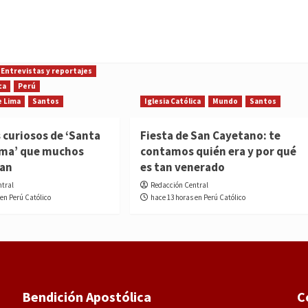
Entrevistas y reportajes
ca
Perú
e Lima
Santos
Iglesia Católica
Mundo
Santos
 curiosos de ‘Santa
Fiesta de San Cayetano: te
ima’ que muchos
contamos quién era y por qué
ían
es tan venerado
ntral
Redacción Central
 en Perú Católico
hace 13 horas en Perú Católico
Bendición Apostólica
C