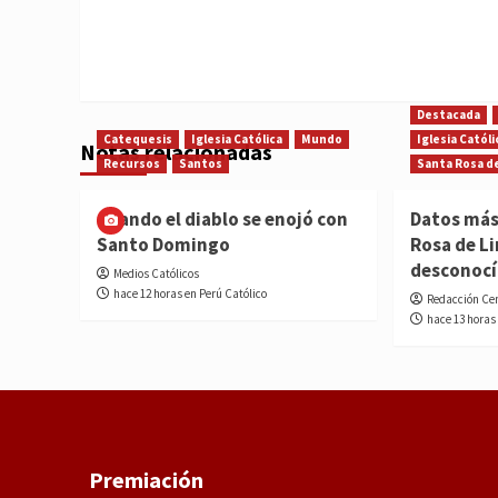
Destacada
Catequesis
Iglesia Católica
Mundo
Iglesia Católi
Notas relacionadas
Recursos
Santos
Santa Rosa d
Cuando el diablo se enojó con
Datos más
Santo Domingo
Rosa de L
desconoc
Medios Católicos
hace 12 horas en Perú Católico
Redacción Ce
hace 13 horas
Premiación