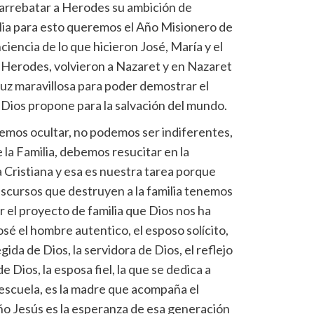
rrebatar a Herodes su ambición de
ilia para esto queremos el Año Misionero de
ciencia de lo que hicieron José, María y el
e Herodes, volvieron a Nazaret y en Nazaret
 luz maravillosa para poder demostrar el
e Dios propone para la salvación del mundo.
demos ocultar, no podemos ser indiferentes,
la Familia, debemos resucitar en la
a Cristiana y esa es nuestra tarea porque
 discursos que destruyen a la familia tenemos
r el proyecto de familia que Dios nos ha
osé el hombre autentico, el esposo solícito,
gida de Dios, la servidora de Dios, el reflejo
e Dios, la esposa fiel, la que se dedica a
 escuela, es la madre que acompaña el
iño Jesús es la esperanza de esa generación