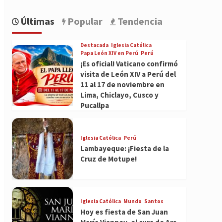
Últimas
Popular
Tendencia
Destacada
Iglesia Católica
Papa León XIV en Perú
Perú
¡Es oficial! Vaticano confirmó
visita de León XIV a Perú del
11 al 17 de noviembre en
Lima, Chiclayo, Cusco y
Pucallpa
Iglesia Católica
Perú
Lambayeque: ¡Fiesta de la
Cruz de Motupe!
Iglesia Católica
Mundo
Santos
Hoy es fiesta de San Juan