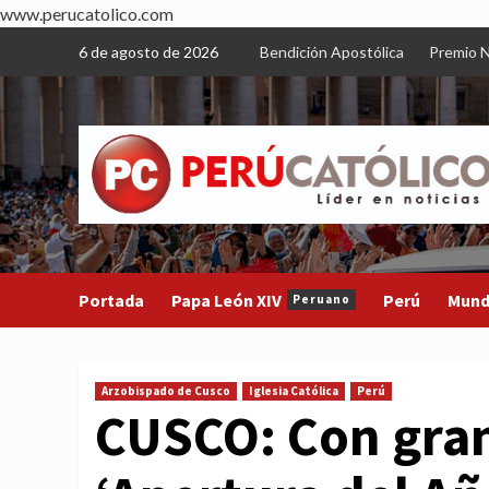
www.perucatolico.com
Skip
6 de agosto de 2026
Bendición Apostólica
Premio N
to
content
Portada
Papa León XIV
Perú
Mun
Peruano
Arzobispado de Cusco
Iglesia Católica
Perú
CUSCO: Con gran 