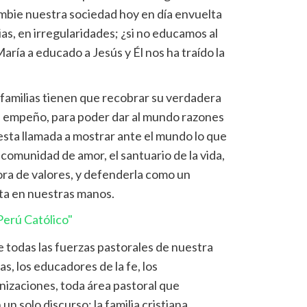
bie nuestra sociedad hoy en día envuelta
cias, en irregularidades; ¿si no educamos al
aría a educado a Jesús y Él nos ha traído la
 familias tienen que recobrar su verdadera
el empeño, para poder dar al mundo razones
 esta llamada a mostrar ante el mundo lo que
 comunidad de amor, el santuario de la vida,
ra de valores, y defenderla como un
ta en nuestras manos.
erú Católico"
todas las fuerzas pastorales de nuestra
tas, los educadores de la fe, los
nizaciones, toda área pastoral que
 solo discurso: la familia cristiana,