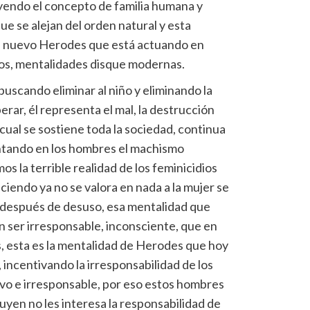
uyendo el concepto de familia humana y
e se alejan del orden natural y esta
e nuevo Herodes que está actuando en
tos, mentalidades disque modernas.
scando eliminar al niño y eliminando la
perar, él representa el mal, la destrucción
 cual se sostiene toda la sociedad, continua
ntando en los hombres el machismo
s la terrible realidad de los feminicidios
ciendo ya no se valora en nada a la mujer se
 y después de desuso, esa mentalidad que
un ser irresponsable, inconsciente, que en
s, esta es la mentalidad de Herodes que hoy
 incentivando la irresponsabilidad de los
ivo e irresponsable, por eso estos hombres
yen no les interesa la responsabilidad de