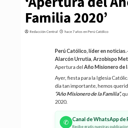
‘Apertura del Añ
Familia 2020’
Redacción Central
hace 7 años en Perú Católico
Perú Católico, líder en noticias.
Alarcón Urrutia
,
Arzobispo Met
Apertura del
Año Misionero de l
Ayer, fiesta para la Iglesia Católic
día tan importante, hemos querid
“Año Misionero de la Familia”,
que
2020.
Canal de WhatsApp de P
✆
Recibe gratis nuestras publicaci