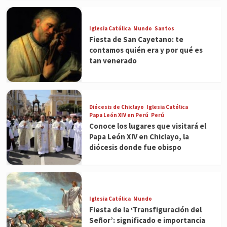
Iglesia Católica
Mundo
Santos
Fiesta de San Cayetano: te
contamos quién era y por qué es
tan venerado
Diócesis de Chiclayo
Iglesia Católica
Papa León XIV en Perú
Perú
Conoce los lugares que visitará el
Papa León XIV en Chiclayo, la
diócesis donde fue obispo
Iglesia Católica
Mundo
Fiesta de la ‘Transfiguración del
Señor’: significado e importancia