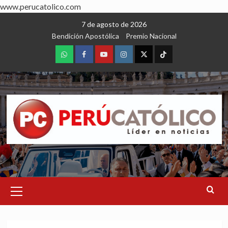
www.perucatolico.com
Skip
7 de agosto de 2026
to
Bendición Apostólica
Premio Nacional
content
WhatsApp
Facebook
Youtube
Instagram
X
TikTok
Primary
Menu