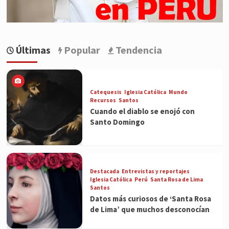
Últimas
Popular
Tendencia
Catequesis
Iglesia Católica
Mundo
Recursos
Santos
Cuando el diablo se enojó con
Santo Domingo
Destacada
Entrevistas y reportajes
Iglesia Católica
Perú
Santa Rosa de Lima
Santos
Datos más curiosos de ‘Santa Rosa
de Lima’ que muchos desconocían