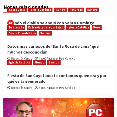
Notas relacionadas
Catequesis
Iglesia Católica
Mundo
Recursos
Santos
Cuando el diablo se enojó con Santo Domingo
Destacada
Entrevistas y reportajes
Iglesia Católica
Perú
Medios Católicos
hace 16 horas en Perú Católico
Santa Rosa de Lima
Santos
Datos más curiosos de ‘Santa Rosa de Lima’ que
muchos desconocían
Redacción Central
hace 17 horas en Perú Católico
Iglesia Católica
Mundo
Santos
Fiesta de San Cayetano: te contamos quién era y por
qué es tan venerado
Redacción Central
hace 17 horas en Perú Católico