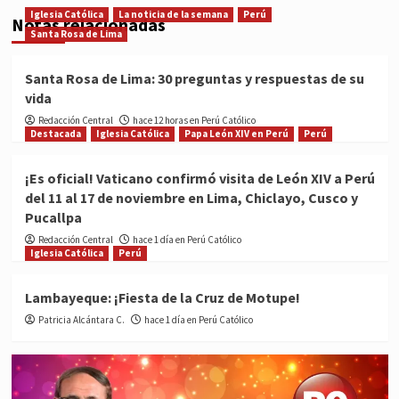
Iglesia Católica
La noticia de la semana
Perú
Notas relacionadas
Santa Rosa de Lima
Santa Rosa de Lima: 30 preguntas y respuestas de su
vida
Redacción Central
hace 12 horas en Perú Católico
Destacada
Iglesia Católica
Papa León XIV en Perú
Perú
¡Es oficial! Vaticano confirmó visita de León XIV a Perú
del 11 al 17 de noviembre en Lima, Chiclayo, Cusco y
Pucallpa
Redacción Central
hace 1 día en Perú Católico
Iglesia Católica
Perú
Lambayeque: ¡Fiesta de la Cruz de Motupe!
Patricia Alcántara C.
hace 1 día en Perú Católico