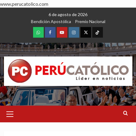
www.perucatolico.com
Skip
6 de agosto de 2026
to
Bendición Apostólica
Premio Nacional
content
WhatsApp
Facebook
Youtube
Instagram
X
TikTok
Primary
Menu