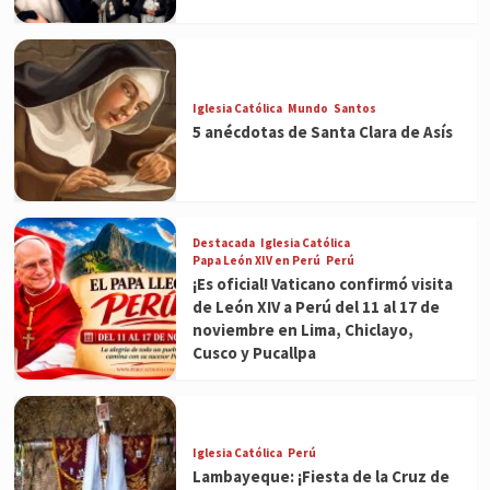
Iglesia Católica
Mundo
Santos
5 anécdotas de Santa Clara de Asís
Destacada
Iglesia Católica
Papa León XIV en Perú
Perú
¡Es oficial! Vaticano confirmó visita
de León XIV a Perú del 11 al 17 de
noviembre en Lima, Chiclayo,
Cusco y Pucallpa
Iglesia Católica
Perú
Lambayeque: ¡Fiesta de la Cruz de