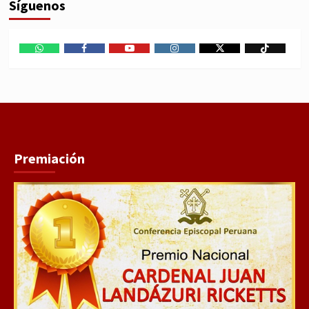
Síguenos
WhatsApp
Facebook
Youtube
Instagram
X
TikTok
Premiación