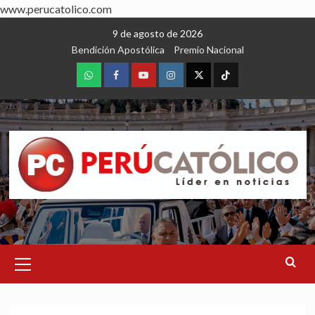
www.perucatolico.com
Skip
9 de agosto de 2026
to
Bendición Apostólica
Premio Nacional
content
WhatsApp
Facebook
Youtube
Instagram
X
TikTok
Primary
Menu