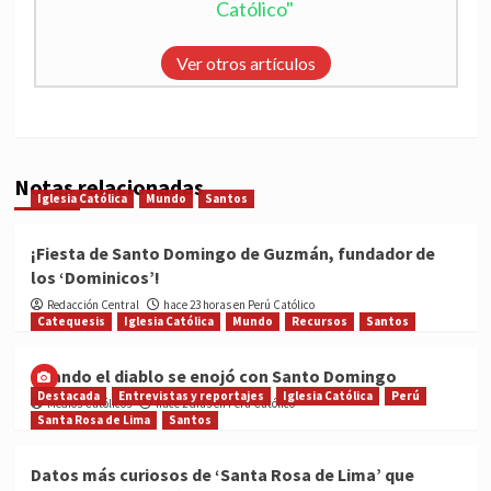
Católico"
Ver otros artículos
Notas relacionadas
Iglesia Católica
Mundo
Santos
¡Fiesta de Santo Domingo de Guzmán, fundador de
los ‘Dominicos’!
Redacción Central
hace 23 horas en Perú Católico
Catequesis
Iglesia Católica
Mundo
Recursos
Santos
Cuando el diablo se enojó con Santo Domingo
Destacada
Entrevistas y reportajes
Iglesia Católica
Perú
Medios Católicos
hace 2 días en Perú Católico
Santa Rosa de Lima
Santos
Datos más curiosos de ‘Santa Rosa de Lima’ que