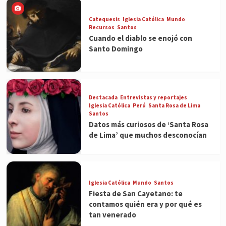
Catequesis
Iglesia Católica
Mundo
Recursos
Santos
Cuando el diablo se enojó con
Santo Domingo
Destacada
Entrevistas y reportajes
Iglesia Católica
Perú
Santa Rosa de Lima
Santos
Datos más curiosos de ‘Santa Rosa
de Lima’ que muchos desconocían
Iglesia Católica
Mundo
Santos
Fiesta de San Cayetano: te
contamos quién era y por qué es
tan venerado