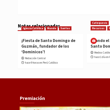
Catequesis
Notas relacionadas
Iglesia Católica
Mundo
Santos
Recursos
¡Fiesta de Santo Domingo de
Cuando el 
Guzmán, fundador de los
Santo Do
‘Dominicos’!
Medios Católi
hace 1 día en 
Redacción Central
hace 9 horas en Perú Católico
Premiación