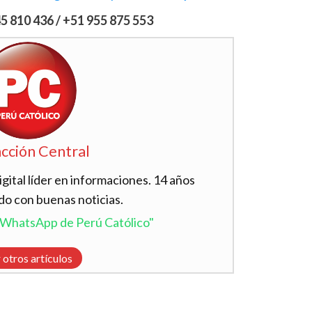
 810 436 / +51 955 875 553
cción Central
ital líder en informaciones. 14 años
do con buenas noticias.
l WhatsApp de Perú Católico"
 otros artículos