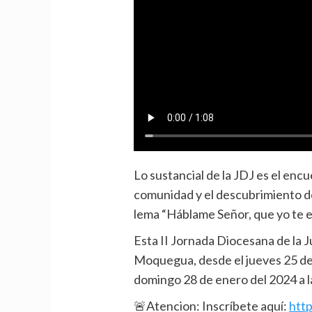
Lo sustancial de la JDJ es el encu
comunidad y el descubrimiento de
lema “Háblame Señor, que yo te es
Esta II Jornada Diocesana de la J
Moquegua, desde el jueves 25 de e
domingo 28 de enero del 2024 a l
🚨Atencion: Inscríbete aquí:
htt