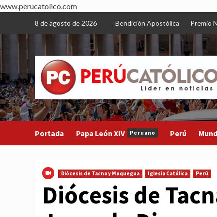
www.perucatolico.com
Skip
8 de agosto de 2026
Bendición Apostólica
Premio N
to
content
Portada
Papa León XIV
Perú
Mun
Peruano
Diócesis de Tacna y Moquegua
Iglesia Católica
Perú
Diócesis de Tac