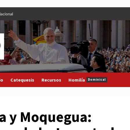
acional
do
Catequesis
Recursos
Homilía
Dominical
na y Moquegua: