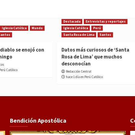
Destacada
Entrevistas y reportajes
Iglesia Católica
Mundo
Iglesia Católica
Perú
Santos
Santa Rosa de Lima
Santos
diablo se enojó con
Datos más curiosos de ‘Santa
mingo
Rosa de Lima’ que muchos
desconocían
cos
Perú Católico
Redacción Central
hace 1 día en Perú Católico
Bendición Apostólica
C