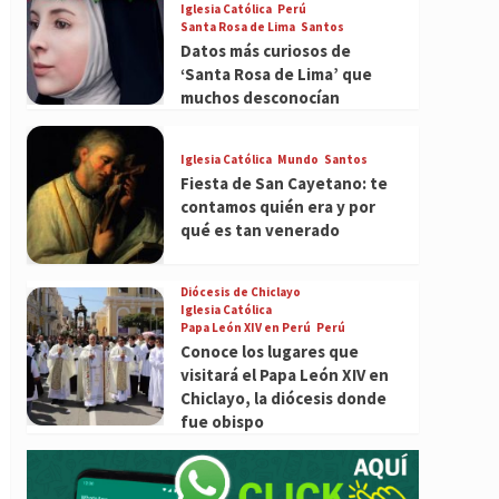
Iglesia Católica
Perú
Santa Rosa de Lima
Santos
Datos más curiosos de
‘Santa Rosa de Lima’ que
muchos desconocían
Iglesia Católica
Mundo
Santos
Fiesta de San Cayetano: te
contamos quién era y por
qué es tan venerado
Diócesis de Chiclayo
Iglesia Católica
Papa León XIV en Perú
Perú
Conoce los lugares que
visitará el Papa León XIV en
Chiclayo, la diócesis donde
fue obispo