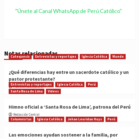
"Únete al Canal WhatsApp de Perú Católico"
Notas relacionadas
Catequesis
Entrevistas y reportajes
Iglesia Católica
Mundo
¿Qué diferencias hay entre un sacerdote católico y un
pastor protestante?
Entrevistas y reportajes
Iglesia Católica
Perú
Patricia Alcántara C.
Santa Rosa de Lima
Videos
Himno oficial a ‘Santa Rosa de Lima’, patrona del Perú
Redacción Central
Columnistas
Iglesia Católica
Johan Leuridan Huys
Perú
Las emociones ayudan sostener a la familia, por