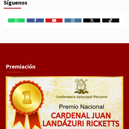
Síguenos
WhatsApp
Facebook
Youtube
Instagram
X
TikTok
Premiación