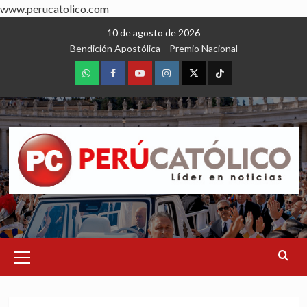
www.perucatolico.com
Skip
10 de agosto de 2026
to
Bendición Apostólica
Premio Nacional
content
WhatsApp
Facebook
Youtube
Instagram
X
TikTok
Primary
Menu