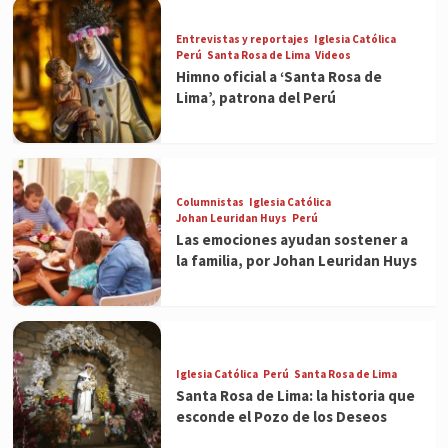
Entrevistas y reportajes
Iglesia Católica
Perú
Santa Rosa de Lima
Videos
Himno oficial a ‘Santa Rosa de
Lima’, patrona del Perú
Columnistas
Iglesia Católica
Johan Leuridan Huys
Perú
Las emociones ayudan sostener a
la familia, por Johan Leuridan Huys
Iglesia Católica
Perú
Santa Rosa de Lima
Santa Rosa de Lima: la historia que
esconde el Pozo de los Deseos