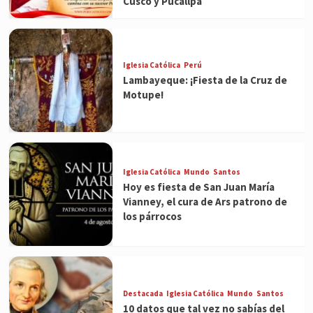
Cusco y Pucallpa
Iglesia Católica
Perú
Lambayeque: ¡Fiesta de la Cruz de
Motupe!
Iglesia Católica
Mundo
Santos
Hoy es fiesta de San Juan María
Vianney, el cura de Ars patrono de
los párrocos
Destacada
Iglesia Católica
Mundo
Santos
10 datos que tal vez no sabías del