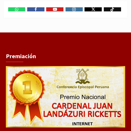
WhatsApp
Facebook
Youtube
Instagram
X
TikTok
Premiación