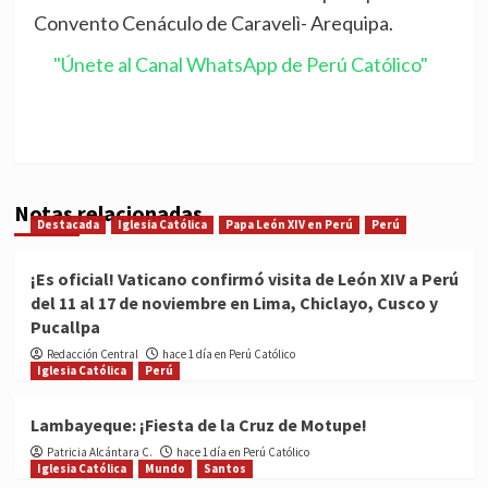
Convento Cenáculo de Caravelì- Arequipa.
"Únete al Canal WhatsApp de Perú Católico"
Notas relacionadas
Destacada
Iglesia Católica
Papa León XIV en Perú
Perú
¡Es oficial! Vaticano confirmó visita de León XIV a Perú
del 11 al 17 de noviembre en Lima, Chiclayo, Cusco y
Pucallpa
Redacción Central
hace 1 día en Perú Católico
Iglesia Católica
Perú
Lambayeque: ¡Fiesta de la Cruz de Motupe!
Patricia Alcántara C.
hace 1 día en Perú Católico
Iglesia Católica
Mundo
Santos