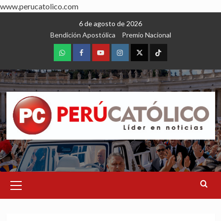
www.perucatolico.com
Skip
6 de agosto de 2026
to
Bendición Apostólica
Premio Nacional
content
WhatsApp
Facebook
Youtube
Instagram
X
TikTok
Primary
Menu