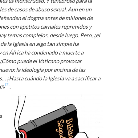
ales es monstruoso. Y tenebroso para la
les de casos de abuso sexual. Aun en un
defienden el dogma antes de millones de
nes con apetitos carnales reprimidos y
 hay temas complejos, desde luego. Pero, ¿el
de la Iglesia en algo tan simple ha
y en
Á
frica ha condenado a muerte a
¿
C
ómo puede el Vaticano provocar
nuevo: la ideolog
í
a por encima de las
s… ¿Hasta cu
á
ndo la Iglesia va a sacrificar a
[3]
a?
»
.
ca
a