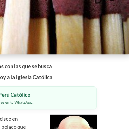
s con las que se busca
oy a la Iglesia Católica
erú Católico
ones en tu WhatsApp.
ncisco en
e polaco que