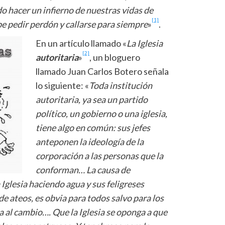
do hacer un infierno de nuestras vidas de
[1]
e pedir perdón y callarse para siempre
»
.
En un artículo llamado «
La Iglesia
[2]
autoritaria
»
, un bloguero
llamado Juan Carlos Botero señala
lo siguiente: «
Toda instituci
ón
autoritaria, ya sea un partido
pol
í
tico, un gobierno o una iglesia,
tiene algo en com
ú
n: sus jefes
anteponen la ideolog
í
a de la
corporación a las personas que la
conforman
…
La causa de
a Iglesia haciendo agua y sus feligreses
 de ateos, es obvia para todos salvo para los
a al cambio
…
. Que la Iglesia se oponga a que