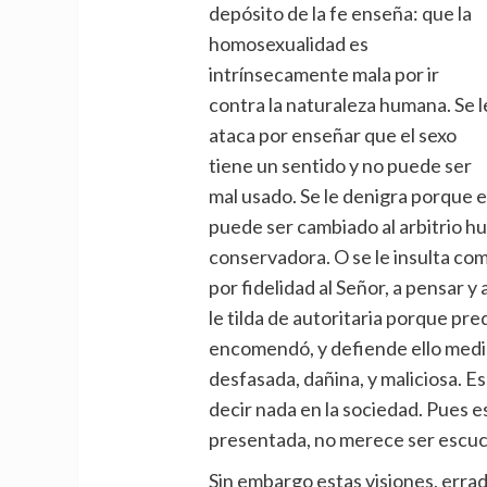
depósito de la fe enseña: que la
homosexualidad es
intrínsecamente mala por ir
contra la naturaleza humana. Se l
ataca por enseñar que el sexo
tiene un sentido y no puede ser
mal usado. Se le denigra porque 
puede ser cambiado al arbitrio h
conservadora. O se le insulta co
por fidelidad al Señor, a pensar 
le tilda de autoritaria porque pred
encomendó, y defiende ello media
desfasada, dañina, y maliciosa. 
decir nada en la sociedad. Pues e
presentada, no merece ser escuc
Sin embargo estas visiones, errad