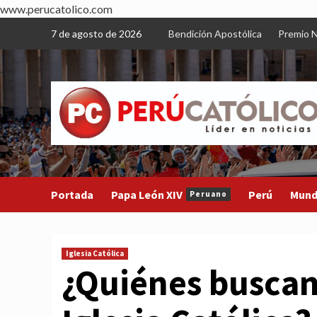
www.perucatolico.com
Skip
7 de agosto de 2026
Bendición Apostólica
Premio N
to
content
Portada
Papa León XIV
Perú
Mun
Peruano
Iglesia Católica
¿Quiénes buscan 