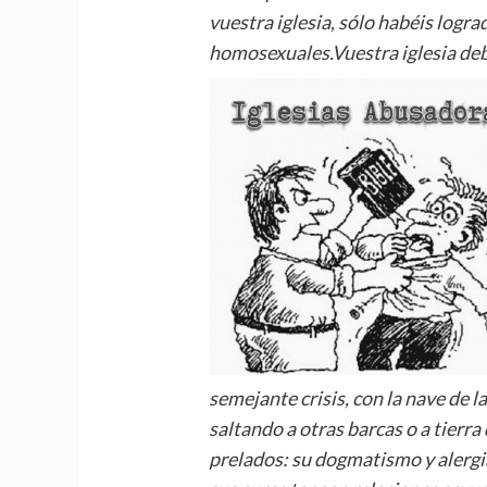
vuestra iglesia, sólo hab
é
is logra
homosexuales.Vuestra iglesia deb
semejante crisis, con la nave de l
saltando a otras barcas o a tierra
prelados:
su dogmatismo y alergi