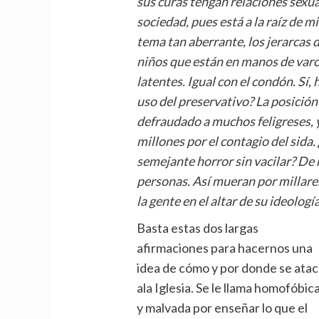
sus curas tengan relaciones sexu
sociedad, pues est
á
a la ra
í
z de mi
tema tan aberrante, los jerarcas 
niños que est
á
n en manos de varo
latentes. Igual con el condó
n. Sí
,
uso del preservativo? La posición 
defraudado a muchos feligreses, 
millones por el contagio del sida. 
semejante horror sin vacilar? De 
personas. As
í
mueran por millare
la gente en el altar de su ideolog
í
Basta estas dos largas
afirmaciones para hacernos una
idea de cómo y por donde se ata
ala Iglesia. Se le llama homofóbic
y malvada por enseñar lo que el