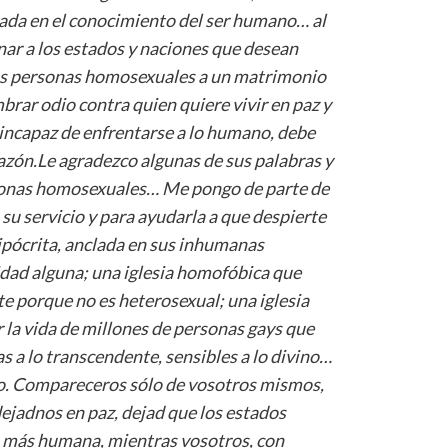
asada en el conocimiento del ser humano
…
al
ar a los estados y naciones que desean
as personas homosexuales a un matrimonio
mbrar odio contra quien quiere vivir en paz y
, incapaz de enfrentarse a lo humano, debe
 razón.Le agradezco algunas de sus palabras y
rsonas homosexuales
…
Me pongo de parte de
 su servicio y para ayudarla a que despierte
 hipócrita, anclada en sus inhumanas
ridad alguna; una iglesia homofóbica que
e porque no es heterosexual; una iglesia
r la vida de millones de personas gays que
s a lo transcendente, sensibles a lo divino
…
to. Compareceros sólo de vosotros mismos,
ejadnos en paz, dejad que los estados
a m
á
s humana, mientras vosotros, con