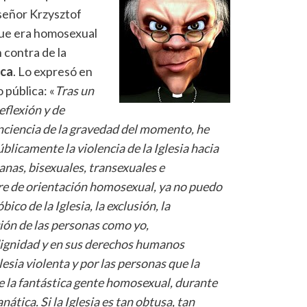
señor Krzysztof
ue era homosexual
 contra de la
ca
. Lo expresó en
o pública: «
Tras un
eflexión y de
ciencia de la gravedad del momento, he
ú
blicamente la violencia de la Iglesia hacia
nas, bisexuales, transexuales e
re de orientación homosexual, ya no puedo
co de la Iglesia, la exclusión, la
ión de las personas como yo,
ignidad y en sus derechos humanos
esia violenta y por las personas que la
 la fant
á
stica gente homosexual, durante
an
á
tica
.
Si la Iglesia es tan obtusa, tan