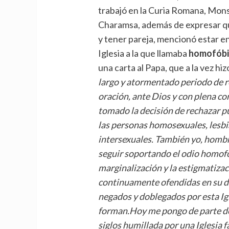
trabajó en la Curia Romana, Mon
Charamsa, además de expresar q
y tener pareja, mencionó estar en
Iglesia a la que llamaba
homofóbi
una carta al Papa, que a la vez hiz
largo y atormentado periodo de r
oración, ante Dios y con plena
con
tomado la decisión de rechazar p
las personas homosexuales, lesbia
intersexuales.
Tambi
é
n yo, homb
seguir soportando el odio homofóbi
marginalización y la estigmatizac
continuamente ofendidas en su d
negados y doblegados por esta Igl
forman.Hoy me pongo de parte de
siglos humillada por una Iglesia f