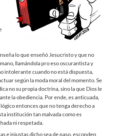
e
enseña lo que enseñó Jesucristo y que no
umano, llamándola pro eso oscurantista y
mo intolerante cuando no está dispuesta,
y actuar según la moda moral del momento. Se
ica no su propia doctrina, sino la que Dios le
nte la obediencia. Por ende, es anticuada,
Es lógico entonces que no tenga derecho a
sta institución tan malvada como es
hada ni respetada.
as e injustas dicho sea de paso, esconden