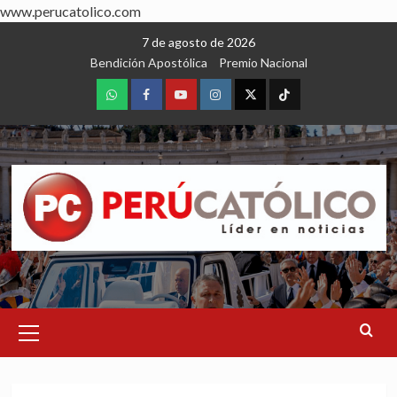
www.perucatolico.com
Skip
7 de agosto de 2026
to
Bendición Apostólica
Premio Nacional
content
WhatsApp
Facebook
Youtube
Instagram
X
TikTok
Primary
Menu