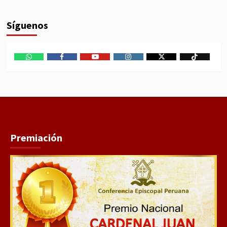
Síguenos
WhatsApp
Facebook
Youtube
Instagram
X
TikTok
Premiación