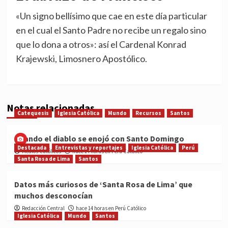
«Un signo bellísimo que cae en este día particular
en el cual el Santo Padre no recibe un regalo sino
que lo dona a otros»: así el Cardenal Konrad
Krajewski, Limosnero Apostólico.
Notas relacionadas
Catequesis
Iglesia Católica
Mundo
Recursos
Santos
Cuando el diablo se enojó con Santo Domingo
Destacada
Entrevistas y reportajes
Iglesia Católica
Perú
Medios Católicos
hace 14 horas en Perú Católico
Santa Rosa de Lima
Santos
Datos más curiosos de ‘Santa Rosa de Lima’ que
muchos desconocían
Redacción Central
hace 14 horas en Perú Católico
Iglesia Católica
Mundo
Santos