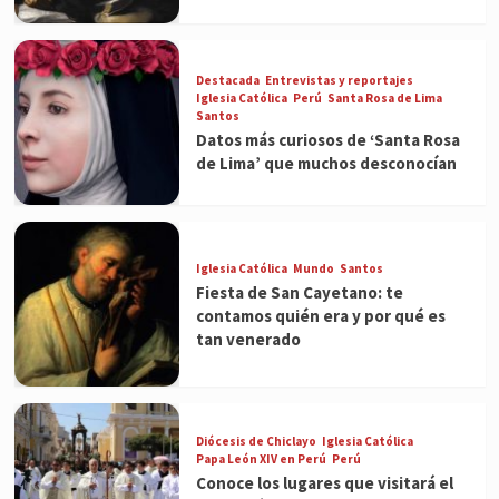
Destacada
Entrevistas y reportajes
Iglesia Católica
Perú
Santa Rosa de Lima
Santos
Datos más curiosos de ‘Santa Rosa
de Lima’ que muchos desconocían
Iglesia Católica
Mundo
Santos
Fiesta de San Cayetano: te
contamos quién era y por qué es
tan venerado
Diócesis de Chiclayo
Iglesia Católica
Papa León XIV en Perú
Perú
Conoce los lugares que visitará el