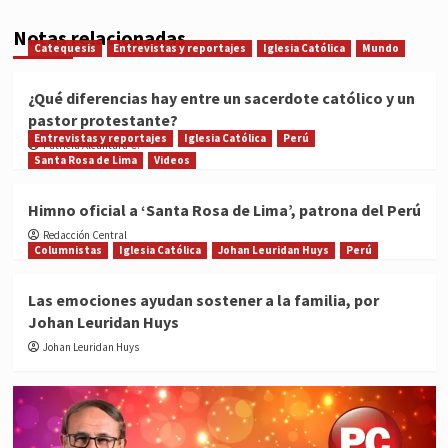
Notas relacionadas
Catequesis
Entrevistas y reportajes
Iglesia Católica
Mundo
¿Qué diferencias hay entre un sacerdote católico y un
pastor protestante?
Entrevistas y reportajes
Iglesia Católica
Perú
Patricia Alcántara C.
Santa Rosa de Lima
Videos
Himno oficial a ‘Santa Rosa de Lima’, patrona del Perú
Redacción Central
Columnistas
Iglesia Católica
Johan Leuridan Huys
Perú
Las emociones ayudan sostener a la familia, por
Johan Leuridan Huys
Johan Leuridan Huys