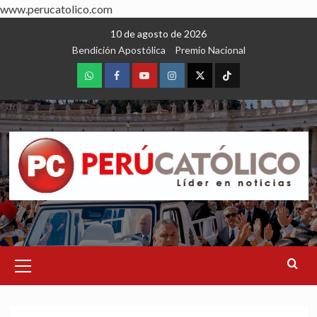
www.perucatolico.com
Skip
10 de agosto de 2026
to
Bendición Apostólica
Premio Nacional
content
WhatsApp
Facebook
Youtube
Instagram
X
TikTok
Primary
Menu