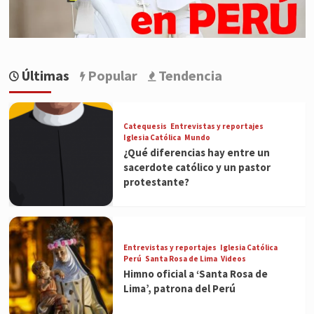
Últimas
Popular
Tendencia
Catequesis
Entrevistas y reportajes
Iglesia Católica
Mundo
¿Qué diferencias hay entre un
sacerdote católico y un pastor
protestante?
Entrevistas y reportajes
Iglesia Católica
Perú
Santa Rosa de Lima
Videos
Himno oficial a ‘Santa Rosa de
Lima’, patrona del Perú