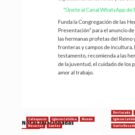
"Únete al Canal WhatsApp de P
Funda la Congregación de las Her
Presentación” para el anuncio de J
las hermanas profetas del Reino y
fronteras y campos de incultura, 
testamento, recomienda a las her
de la juventud, el cuidado de los 
amor al trabajo.
Destacada
Catequesis
Iglesia Católica
Mundo
Iglesia Católi
Notas relacionadas
Recursos
Santos
Santa Rosa d