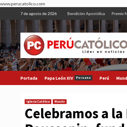
www.perucatolico.com
Skip
7 de agosto de 2026
Bendición Apostólica
Premio N
to
content
Portada
Papa León XIV
Perú
Mun
Peruano
Iglesia Católica
Mundo
Celebramos a la