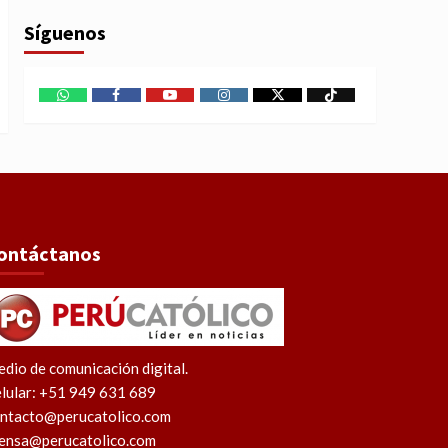
Síguenos
WhatsApp
Facebook
Youtube
Instagram
X
TikTok
ontáctanos
dio de comunicación digital.
lular: +51 949 631 689
ntacto@perucatolico.com
ensa@perucatolico.com