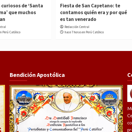
 curiosos de ‘Santa
Fiesta de San Cayetano: te
ima’ que muchos
contamos quién era y por qué
ían
es tan venerado
ntral
Redacción Central
en Perú Católico
hace 7 horas en Perú Católico
Bendición Apostólica
C
Me
Ce
co
pr