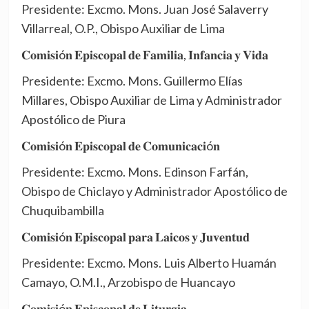
Presidente: Excmo. Mons. Juan José Salaverry
Villarreal, O.P., Obispo Auxiliar de Lima
𝐂𝐨𝐦𝐢𝐬𝐢ó𝐧 𝐄𝐩𝐢𝐬𝐜𝐨𝐩𝐚𝐥 𝐝𝐞 𝐅𝐚𝐦𝐢𝐥𝐢𝐚, 𝐈𝐧𝐟𝐚𝐧𝐜𝐢𝐚 𝐲 𝐕𝐢𝐝𝐚
Presidente: Excmo. Mons. Guillermo Elías
Millares, Obispo Auxiliar de Lima y Administrador
Apostólico de Piura
𝐂𝐨𝐦𝐢𝐬𝐢ó𝐧 𝐄𝐩𝐢𝐬𝐜𝐨𝐩𝐚𝐥 𝐝𝐞 𝐂𝐨𝐦𝐮𝐧𝐢𝐜𝐚𝐜𝐢ó𝐧
Presidente: Excmo. Mons. Edinson Farfán,
Obispo de Chiclayo y Administrador Apostólico de
Chuquibambilla
𝐂𝐨𝐦𝐢𝐬𝐢ó𝐧 𝐄𝐩𝐢𝐬𝐜𝐨𝐩𝐚𝐥 𝐩𝐚𝐫𝐚 𝐋𝐚𝐢𝐜𝐨𝐬 𝐲 𝐉𝐮𝐯𝐞𝐧𝐭𝐮𝐝
Presidente: Excmo. Mons. Luis Alberto Huamán
Camayo, O.M.I., Arzobispo de Huancayo
𝐂𝐨𝐦𝐢𝐬𝐢ó𝐧 𝐄𝐩𝐢𝐬𝐜𝐨𝐩𝐚𝐥 𝐝𝐞 𝐋𝐢𝐭𝐮𝐫𝐠𝐢𝐚