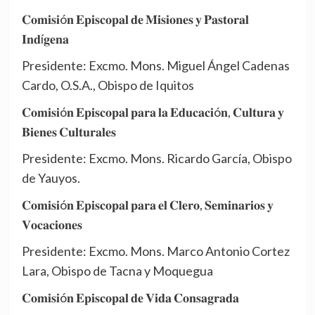
𝐂𝐨𝐦𝐢𝐬𝐢ó𝐧 𝐄𝐩𝐢𝐬𝐜𝐨𝐩𝐚𝐥 𝐝𝐞 𝐌𝐢𝐬𝐢𝐨𝐧𝐞𝐬 𝐲 𝐏𝐚𝐬𝐭𝐨𝐫𝐚𝐥
𝐈𝐧𝐝í𝐠𝐞𝐧𝐚
Presidente: Excmo. Mons. Miguel Ángel Cadenas
Cardo, O.S.A., Obispo de Iquitos
𝐂𝐨𝐦𝐢𝐬𝐢ó𝐧 𝐄𝐩𝐢𝐬𝐜𝐨𝐩𝐚𝐥 𝐩𝐚𝐫𝐚 𝐥𝐚 𝐄𝐝𝐮𝐜𝐚𝐜𝐢ó𝐧, 𝐂𝐮𝐥𝐭𝐮𝐫𝐚 𝐲
𝐁𝐢𝐞𝐧𝐞𝐬 𝐂𝐮𝐥𝐭𝐮𝐫𝐚𝐥𝐞𝐬
Presidente: Excmo. Mons. Ricardo García, Obispo
de Yauyos.
𝐂𝐨𝐦𝐢𝐬𝐢ó𝐧 𝐄𝐩𝐢𝐬𝐜𝐨𝐩𝐚𝐥 𝐩𝐚𝐫𝐚 𝐞𝐥 𝐂𝐥𝐞𝐫𝐨, 𝐒𝐞𝐦𝐢𝐧𝐚𝐫𝐢𝐨𝐬 𝐲
𝐕𝐨𝐜𝐚𝐜𝐢𝐨𝐧𝐞𝐬
Presidente: Excmo. Mons. Marco Antonio Cortez
Lara, Obispo de Tacna y Moquegua
𝐂𝐨𝐦𝐢𝐬𝐢ó𝐧 𝐄𝐩𝐢𝐬𝐜𝐨𝐩𝐚𝐥 𝐝𝐞 𝐕𝐢𝐝𝐚 𝐂𝐨𝐧𝐬𝐚𝐠𝐫𝐚𝐝𝐚