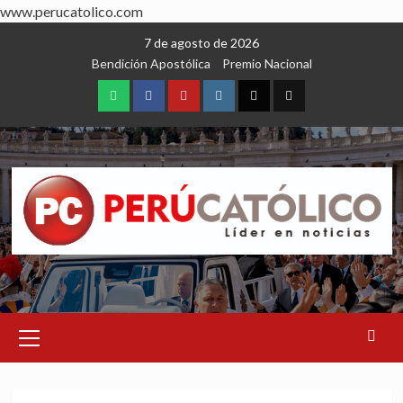
www.perucatolico.com
Skip
7 de agosto de 2026
to
Bendición Apostólica
Premio Nacional
content
WhatsApp
Facebook
Youtube
Instagram
X
TikTok
Primary
Menu