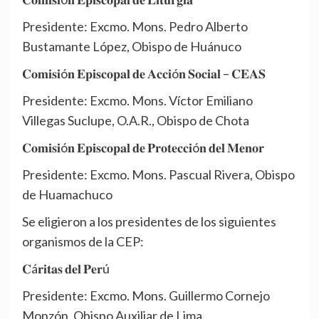
Presidente: Excmo. Mons. Pedro Alberto
Bustamante López, Obispo de Huánuco
𝐂𝐨𝐦𝐢𝐬𝐢ó𝐧 𝐄𝐩𝐢𝐬𝐜𝐨𝐩𝐚𝐥 𝐝𝐞 𝐀𝐜𝐜𝐢ó𝐧 𝐒𝐨𝐜𝐢𝐚𝐥 – 𝐂𝐄𝐀𝐒
Presidente: Excmo. Mons. Víctor Emiliano
Villegas Suclupe, O.A.R., Obispo de Chota
𝐂𝐨𝐦𝐢𝐬𝐢ó𝐧 𝐄𝐩𝐢𝐬𝐜𝐨𝐩𝐚𝐥 𝐝𝐞 𝐏𝐫𝐨𝐭𝐞𝐜𝐜𝐢ó𝐧 𝐝𝐞𝐥 𝐌𝐞𝐧𝐨𝐫
Presidente: Excmo. Mons. Pascual Rivera, Obispo
de Huamachuco
Se eligieron a los presidentes de los siguientes
organismos de la CEP:
𝐂á𝐫𝐢𝐭𝐚𝐬 𝐝𝐞𝐥 𝐏𝐞𝐫ú
Presidente: Excmo. Mons. Guillermo Cornejo
Monzón, Obispo Auxiliar de Lima