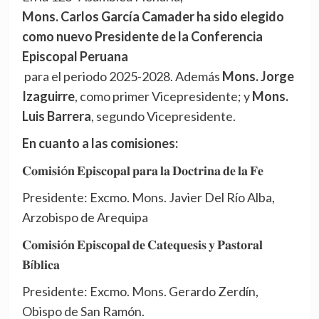
Mons. Carlos García Camader ha sido elegido
como nuevo Presidente de la Conferencia
Episcopal Peruana
para el periodo 2025-2028. Además
Mons. Jorge
Izaguirre
, como primer Vicepresidente; y
Mons.
Luis Barrera
, segundo Vicepresidente.
En cuanto a las comisiones:
𝐂𝐨𝐦𝐢𝐬𝐢ó𝐧 𝐄𝐩𝐢𝐬𝐜𝐨𝐩𝐚𝐥 𝐩𝐚𝐫𝐚 𝐥𝐚 𝐃𝐨𝐜𝐭𝐫𝐢𝐧𝐚 𝐝𝐞 𝐥𝐚 𝐅𝐞
Presidente: Excmo. Mons. Javier Del Río Alba,
Arzobispo de Arequipa
𝐂𝐨𝐦𝐢𝐬𝐢ó𝐧 𝐄𝐩𝐢𝐬𝐜𝐨𝐩𝐚𝐥 𝐝𝐞 𝐂𝐚𝐭𝐞𝐪𝐮𝐞𝐬𝐢𝐬 𝐲 𝐏𝐚𝐬𝐭𝐨𝐫𝐚𝐥
𝐁í𝐛𝐥𝐢𝐜𝐚
Presidente: Excmo. Mons. Gerardo Zerdín,
Obispo de San Ramón.