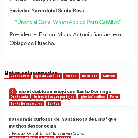
𝐒𝐨𝐜𝐢𝐞𝐝𝐚𝐝 𝐒𝐚𝐜𝐞𝐫𝐝𝐨𝐭𝐚𝐥 𝐒𝐚𝐧𝐭𝐚 𝐑𝐨𝐬𝐚
"Únete al Canal WhatsApp de Perú Católico"
Presidente: Excmo. Mons. Antonio Santarsiero,
Obispo de Huacho.
Notas relacionadas
Catequesis
Iglesia Católica
Mundo
Recursos
Santos
Cuando el diablo se enojó con Santo Domingo
Destacada
Entrevistas y reportajes
Iglesia Católica
Perú
Medios Católicos
hace 3 horas en Perú Católico
Santa Rosa de Lima
Santos
Datos más curiosos de ‘Santa Rosa de Lima’ que
muchos desconocían
Redacción Central
hace 4 horas en Perú Católico
Iglesia Católica
Mundo
Santos