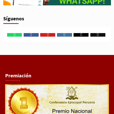
Síguenos
WhatsApp
Facebook
Youtube
Instagram
X
TikTok
Premiación