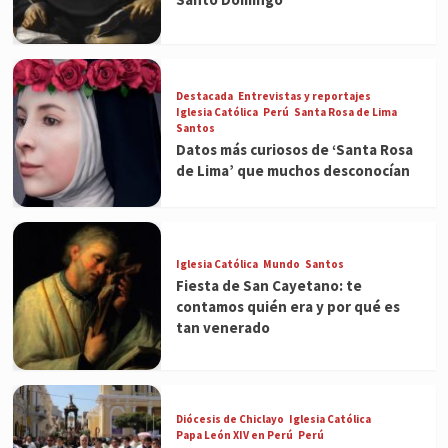
Destacada
Entrevistas y reportajes
Iglesia Católica
Perú
Santa Rosa de Lima
Santos
Datos más curiosos de ‘Santa Rosa
de Lima’ que muchos desconocían
Iglesia Católica
Mundo
Santos
Fiesta de San Cayetano: te
contamos quién era y por qué es
tan venerado
Diócesis de Chiclayo
Iglesia Católica
Papa León XIV en Perú
Perú