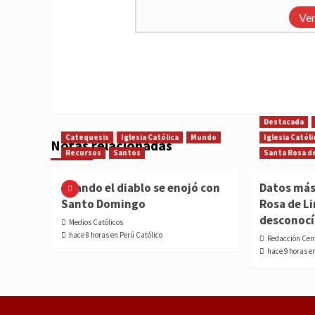
Ver
Destacada
Catequesis
Iglesia Católica
Mundo
Iglesia Católi
Notas relacionadas
Recursos
Santos
Santa Rosa d
Cuando el diablo se enojó con
Datos más
Santo Domingo
Rosa de L
desconoc
Medios Católicos
hace 8 horas en Perú Católico
Redacción Cen
hace 9 horas e