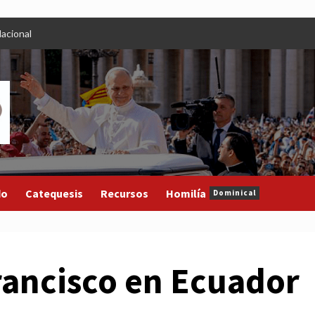
acional
do
Catequesis
Recursos
Homilía
Dominical
rancisco en Ecuador