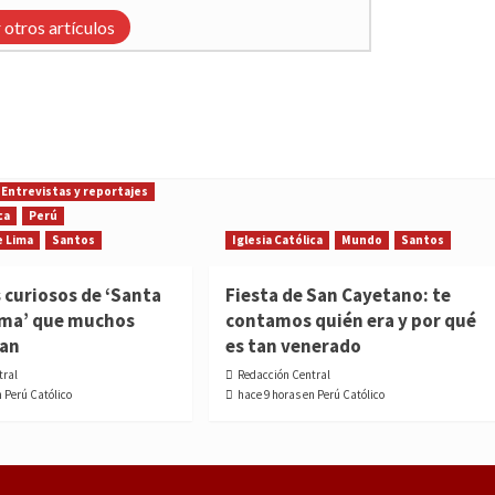
 otros artículos
Entrevistas y reportajes
ca
Perú
e Lima
Santos
Iglesia Católica
Mundo
Santos
 curiosos de ‘Santa
Fiesta de San Cayetano: te
ima’ que muchos
contamos quién era y por qué
ían
es tan venerado
tral
Redacción Central
n Perú Católico
hace 9 horas en Perú Católico