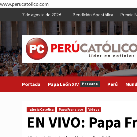
www.perucatolico.com
Skip
7 de agosto de 2026
Bendición Apostólica
Premio N
to
content
Portada
Papa León XIV
Perú
Mun
Peruano
Iglesia Católica
Papa Francisco
Videos
EN VIVO: Papa F