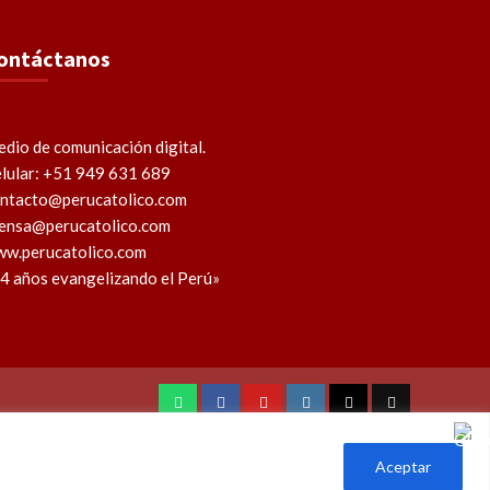
ontáctanos
dio de comunicación digital.
lular: +51 949 631 689
ntacto@perucatolico.com
ensa@perucatolico.com
w.perucatolico.com
4 años evangelizando el Perú»
WhatsApp
Facebook
Youtube
Instagram
X
TikTok
Aceptar
l Perú