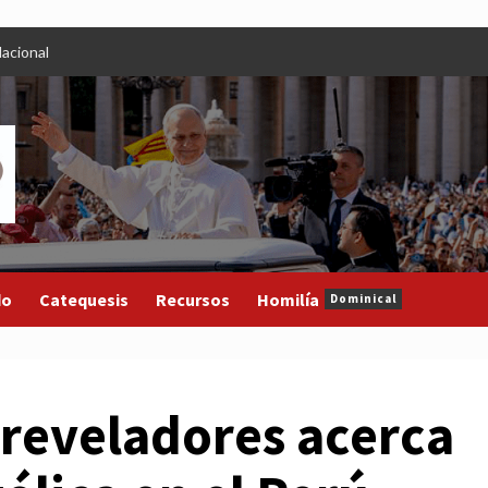
acional
do
Catequesis
Recursos
Homilía
Dominical
 reveladores acerca