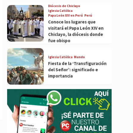
Diócesis de Chiclayo
Iglesia Católica
Papa León XIV en Perú
Perú
Conoce los lugares que
visitará el Papa León XIV en
Chiclayo, la diócesis donde
fue obispo
Iglesia Católica
Mundo
Fiesta de la ‘Transfiguración
del Señor’: significado e
importancia