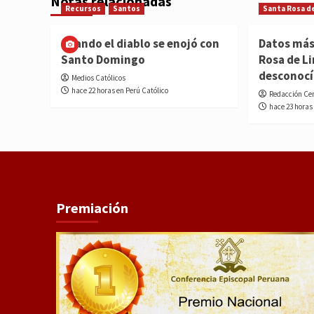
Notas relacionadas
Recursos
Santos
Santa Rosa d
Cuando el diablo se enojó con
Datos más
Santo Domingo
Rosa de L
desconoc
Medios Católicos
hace 22 horas en Perú Católico
Redacción Ce
hace 23 horas
Premiación