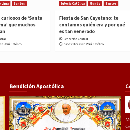
e Lima
Santos
Iglesia Católica
Mundo
Santos
 curiosos de ‘Santa
Fiesta de San Cayetano: te
ima’ que muchos
contamos quién era y por qué
ían
es tan venerado
ntral
Redacción Central
 en Perú Católico
hace 23 horas en Perú Católico
Bendición Apostólica
C
Me
Ce