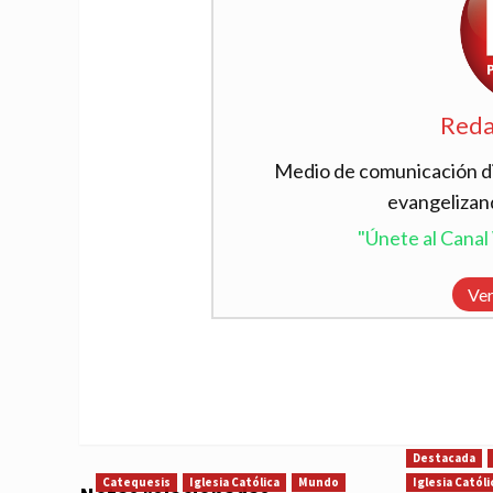
Reda
Medio de comunicación dig
evangelizan
"Únete al Cana
Ver
Destacada
Catequesis
Iglesia Católica
Mundo
Iglesia Católi