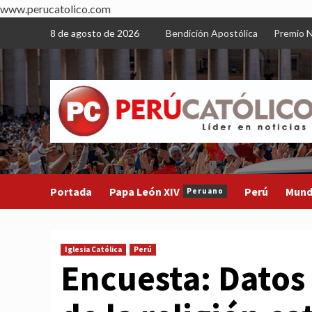
www.perucatolico.com
Skip
8 de agosto de 2026
Bendición Apostólica
Premio N
to
content
Portada
Papa León XIV
Perú
Mun
Peruano
Iglesia Católica
Perú
Encuesta: Datos