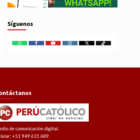
Síguenos
WhatsApp
Facebook
Youtube
Instagram
X
TikTok
ontáctanos
dio de comunicación digital.
lular: +51 949 631 689