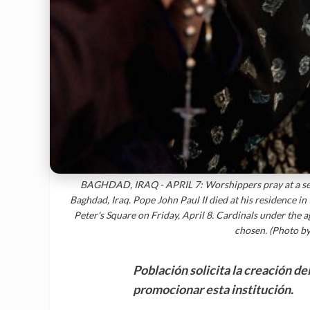
BAGHDAD, IRAQ - APRIL 7: Worshippers pray at a servi
Baghdad, Iraq. Pope John Paul II died at his residence in t
Peter's Square on Friday, April 8. Cardinals under the a
chosen. (Photo b
Población solicita la creación de
promocionar esta institución.