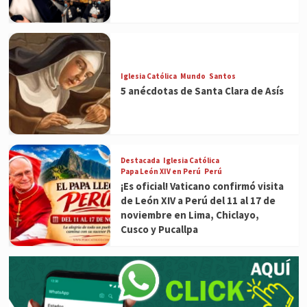
Iglesia Católica
Mundo
Santos
5 anécdotas de Santa Clara de Asís
Destacada
Iglesia Católica
Papa León XIV en Perú
Perú
¡Es oficial! Vaticano confirmó visita
de León XIV a Perú del 11 al 17 de
noviembre en Lima, Chiclayo,
Cusco y Pucallpa