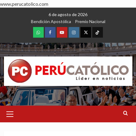
www.perucatolico.com
Skip
6 de agosto de 2026
to
Bendición Apostólica
Premio Nacional
content
WhatsApp
Facebook
Youtube
Instagram
X
TikTok
Primary
Menu