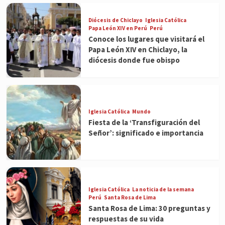
Diócesis de Chiclayo
Iglesia Católica
Papa León XIV en Perú
Perú
Conoce los lugares que visitará el
Papa León XIV en Chiclayo, la
diócesis donde fue obispo
Iglesia Católica
Mundo
Fiesta de la ‘Transfiguración del
Señor’: significado e importancia
Iglesia Católica
La noticia de la semana
Perú
Santa Rosa de Lima
Santa Rosa de Lima: 30 preguntas y
respuestas de su vida