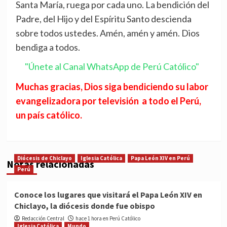
Santa María, ruega por cada uno. La bendición del
Padre, del Hijo y del Espíritu Santo descienda
sobre todos ustedes. Amén, amén y amén. Dios
bendiga a todos.
"Únete al Canal WhatsApp de Perú Católico"
Muchas gracias, Dios siga bendiciendo su labor
evangelizadora por televisión a todo el Perú,
un país católico.
Diócesis de Chiclayo
Iglesia Católica
Papa León XIV en Perú
Notas relacionadas
Perú
Conoce los lugares que visitará el Papa León XIV en
Chiclayo, la diócesis donde fue obispo
Redacción Central
hace 1 hora en Perú Católico
Iglesia Católica
Mundo