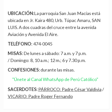
UBICACIÓN:
La parroquia San Juan Macías está
ubicada en Jr. Kaira 480, Urb. Túpac Amaru, SAN
LUIS. A dos cuadras del cruce entre la avenida
Aviación y Avenida El Aire.
TELÉFONO
: 474-0045
MISAS:
De lunes a sábado: 7 a.m. y 7 p.m.
/ Domingo: 8, 10 a.m.; 12 m.; 6 y 7.30 p.m.
CONFESIONES:
durante las misas.
"Únete al Canal WhatsApp de Perú Católico"
SACERDOTES:
PÁRROCO: Padre César Valdivia
/
VICARIO: Padre Roger Fernando