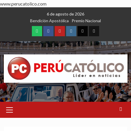
www.perucatolico.com
Skip
6 de agosto de 2026
to
Bendición Apostólica
Premio Nacional
content
WhatsApp
Facebook
Youtube
Instagram
X
TikTok
Primary
Menu