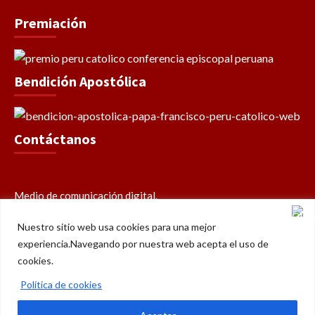
Premiación
Bendición Apostólica
Contáctanos
Medio de comunicación digital.
Celular: +51 949 631 689
Nuestro sitio web usa cookies para una mejor
contacto@perucatolico.com
experiencia.Navegando por nuestra web acepta el uso de
prensa@perucatolico.com
cookies.
www.perucatolico.com
«14 años evangelizando el Perú»
Política de cookies