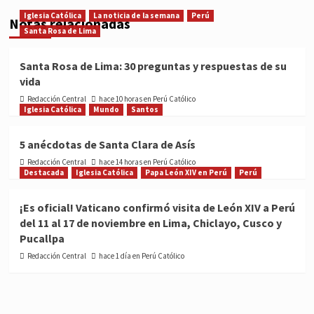
Iglesia Católica
La noticia de la semana
Perú
Notas relacionadas
Santa Rosa de Lima
Santa Rosa de Lima: 30 preguntas y respuestas de su
vida
Redacción Central
hace 10 horas en Perú Católico
Iglesia Católica
Mundo
Santos
5 anécdotas de Santa Clara de Asís
Redacción Central
hace 14 horas en Perú Católico
Destacada
Iglesia Católica
Papa León XIV en Perú
Perú
¡Es oficial! Vaticano confirmó visita de León XIV a Perú
del 11 al 17 de noviembre en Lima, Chiclayo, Cusco y
Pucallpa
Redacción Central
hace 1 día en Perú Católico