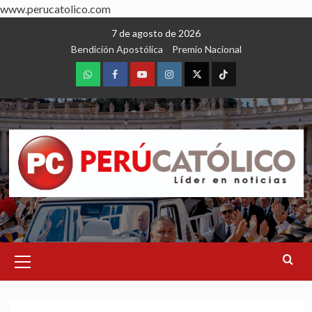
www.perucatolico.com
Skip
7 de agosto de 2026
to
Bendición Apostólica
Premio Nacional
content
WhatsApp
Facebook
Youtube
Instagram
X
TikTok
Primary
Menu