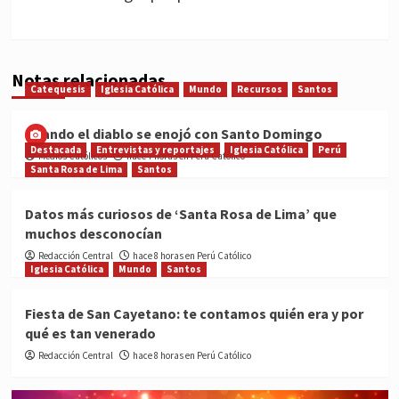
Notas relacionadas
Catequesis
Iglesia Católica
Mundo
Recursos
Santos
Cuando el diablo se enojó con Santo Domingo
Destacada
Entrevistas y reportajes
Iglesia Católica
Perú
Medios Católicos
hace 7 horas en Perú Católico
Santa Rosa de Lima
Santos
Datos más curiosos de ‘Santa Rosa de Lima’ que
muchos desconocían
Redacción Central
hace 8 horas en Perú Católico
Iglesia Católica
Mundo
Santos
Fiesta de San Cayetano: te contamos quién era y por
qué es tan venerado
Redacción Central
hace 8 horas en Perú Católico