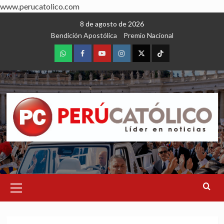
www.perucatolico.com
Skip
8 de agosto de 2026
to
Bendición Apostólica
Premio Nacional
content
WhatsApp
Facebook
Youtube
Instagram
X
TikTok
Primary
Menu