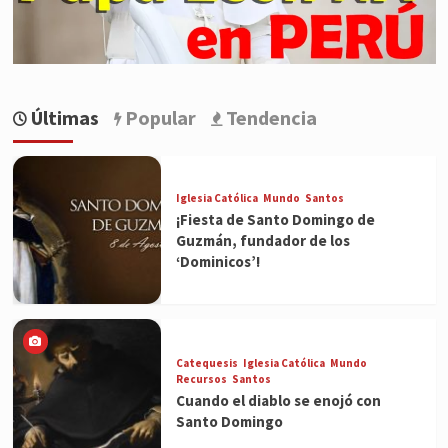
Últimas
Popular
Tendencia
Iglesia Católica
Mundo
Santos
¡Fiesta de Santo Domingo de
Guzmán, fundador de los
‘Dominicos’!
Catequesis
Iglesia Católica
Mundo
Recursos
Santos
Cuando el diablo se enojó con
Santo Domingo