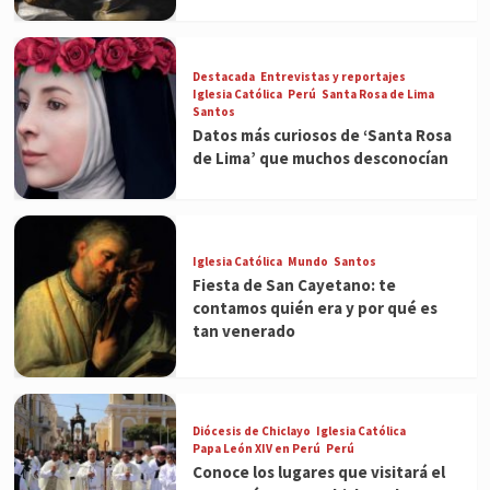
Destacada
Entrevistas y reportajes
Iglesia Católica
Perú
Santa Rosa de Lima
Santos
Datos más curiosos de ‘Santa Rosa
de Lima’ que muchos desconocían
Iglesia Católica
Mundo
Santos
Fiesta de San Cayetano: te
contamos quién era y por qué es
tan venerado
Diócesis de Chiclayo
Iglesia Católica
Papa León XIV en Perú
Perú
Conoce los lugares que visitará el