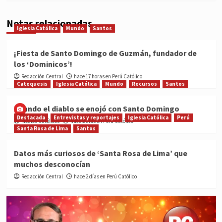
Notas relacionadas
Iglesia Católica
Mundo
Santos
¡Fiesta de Santo Domingo de Guzmán, fundador de
los ‘Dominicos’!
Redacción Central
hace 17 horas en Perú Católico
Catequesis
Iglesia Católica
Mundo
Recursos
Santos
Cuando el diablo se enojó con Santo Domingo
Destacada
Entrevistas y reportajes
Iglesia Católica
Perú
Medios Católicos
hace 2 días en Perú Católico
Santa Rosa de Lima
Santos
Datos más curiosos de ‘Santa Rosa de Lima’ que
muchos desconocían
Redacción Central
hace 2 días en Perú Católico