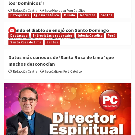
los ‘Dominicos’!
Redacción Central
hace 9 horas en Perú Católico
Catequesis
Iglesia Católica
Mundo
Recursos
Santos
Cuando el diablo se enojó con Santo Domingo
Destacada
Entrevistas y reportajes
Iglesia Católica
Perú
Medios Católicos
hace 1 día en Perú Católico
Santa Rosa de Lima
Santos
Datos más curiosos de ‘Santa Rosa de Lima’ que
muchos desconocían
Redacción Central
hace 1 día en Perú Católico