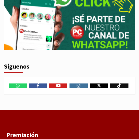
Síguenos
WhatsApp
Facebook
Youtube
Instagram
X
TikTok
Premiación