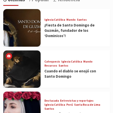
Iglesia Católica
Mundo
Santos
¡Fiesta de Santo Domingo de
Guzmán, fundador de los
‘Dominicos’!
Catequesis
Iglesia Católica
Mundo
Recursos
Santos
Cuando el diablo se enojó con
Santo Domingo
Destacada
Entrevistas y reportajes
Iglesia Católica
Perú
Santa Rosa de Lima
Santos