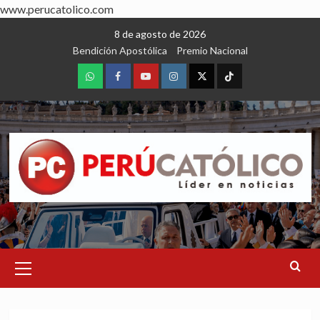
www.perucatolico.com
Skip
8 de agosto de 2026
to
Bendición Apostólica
Premio Nacional
content
WhatsApp
Facebook
Youtube
Instagram
X
TikTok
Primary
Menu