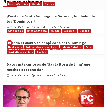
Notas relacionadas
Iglesia Católica
Mundo
Santos
¡Fiesta de Santo Domingo de Guzmán, fundador de
los ‘Dominicos’!
Redacción Central
hace 10 horas en Perú Católico
Catequesis
Iglesia Católica
Mundo
Recursos
Santos
Cuando el diablo se enojó con Santo Domingo
Destacada
Entrevistas y reportajes
Iglesia Católica
Perú
Medios Católicos
hace 1 día en Perú Católico
Santa Rosa de Lima
Santos
Datos más curiosos de ‘Santa Rosa de Lima’ que
muchos desconocían
Redacción Central
hace 1 día en Perú Católico