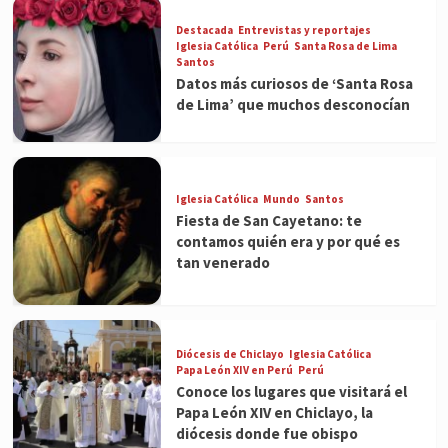
Destacada
Entrevistas y reportajes
Iglesia Católica
Perú
Santa Rosa de Lima
Santos
Datos más curiosos de ‘Santa Rosa
de Lima’ que muchos desconocían
Iglesia Católica
Mundo
Santos
Fiesta de San Cayetano: te
contamos quién era y por qué es
tan venerado
Diócesis de Chiclayo
Iglesia Católica
Papa León XIV en Perú
Perú
Conoce los lugares que visitará el
Papa León XIV en Chiclayo, la
diócesis donde fue obispo