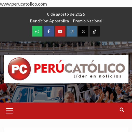
www.perucatolico.com
Skip
8 de agosto de 2026
to
Bendición Apostólica
Premio Nacional
content
WhatsApp
Facebook
Youtube
Instagram
X
TikTok
Primary
Menu