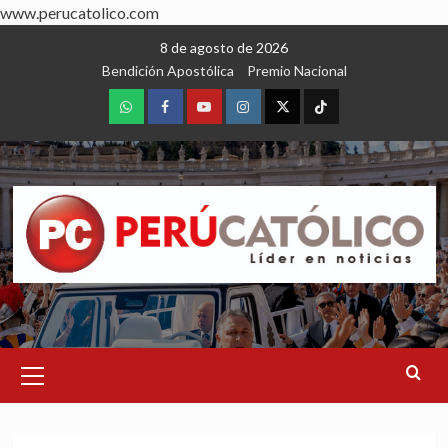
www.perucatolico.com
Skip
8 de agosto de 2026
to
Bendición Apostólica
Premio Nacional
content
WhatsApp
Facebook
Youtube
Instagram
X
TikTok
Primary
Menu