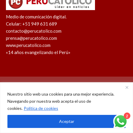
Medio de comunicación digital.
Celular: +51 949 631 689
contacto@perucatolico.com
prensa@perucatolico.com
www.perucatolico.com
«14 años evangelizando el Perú»
Política de cookies
Política de privacidad
Nuestro sitio web usa cookies para una mejor experiencia.
Navegando por nuestra web acepta el uso de
WhatsApp
Facebook
Youtube
Instagram
X
TikTok
cookies.
Política de cookies
© Derechos reservados 2026 – Perú Católico | 14 años
2
Aceptar
evangelizando el Perú