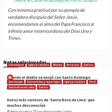
"Únete al Canal WhatsApp de Perú Católico"
Con inmensa gratitud por su ejemplo de
verdadero discípulo del Señor Jesús,
encomendamos el alma del Papa Francisco al
infinito amor misericordioso del Dios Uno y
Trino».
Notas relacionadas
Catequesis
Iglesia Católica
Mundo
Recursos
Santos
Cuando el diablo se enojó con Santo Domingo
Destacada
Entrevistas y reportajes
Iglesia Católica
Perú
Medios Católicos
hace 23 horas en Perú Católico
Santa Rosa de Lima
Santos
Datos más curiosos de ‘Santa Rosa de Lima’ que
muchos desconocían
Redacción Central
hace 24 horas en Perú Católico