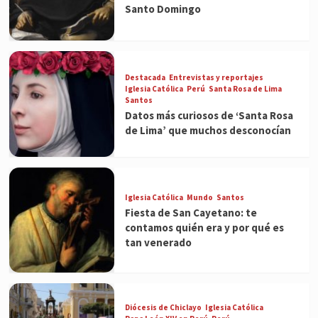
Santo Domingo
Destacada
Entrevistas y reportajes
Iglesia Católica
Perú
Santa Rosa de Lima
Santos
Datos más curiosos de ‘Santa Rosa
de Lima’ que muchos desconocían
Iglesia Católica
Mundo
Santos
Fiesta de San Cayetano: te
contamos quién era y por qué es
tan venerado
Diócesis de Chiclayo
Iglesia Católica