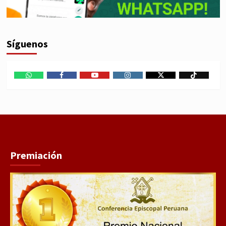
Síguenos
WhatsApp
Facebook
Youtube
Instagram
X
TikTok
Premiación