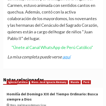
Carmen, estuvo animada con sentidos cantos en
quechua. Además, contó con la activa
colaboración de los mayordomos, los novenantes
y las hermanas del Cenáculo del Sagrado Corazón,
quienes están a cargo del
h
ogar de niños “Juan
Pablo II” del lugar.
"Únete al Canal WhatsApp de Perú Católico"
La misa completa puede verse
aquí
Notas relacionadas
Iglesia Católica
Mons. José Ignacio Alemany
Mundo
Perú
Homilía del Domingo XIX del Tiempo Ordinario: Busca
siempre a Dios
Mons. José Ignacio Alemany Grau