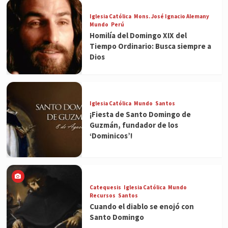
Iglesia Católica
Mons. José Ignacio Alemany
Mundo
Perú
Homilía del Domingo XIX del
Tiempo Ordinario: Busca siempre a
Dios
Iglesia Católica
Mundo
Santos
¡Fiesta de Santo Domingo de
Guzmán, fundador de los
‘Dominicos’!
Catequesis
Iglesia Católica
Mundo
Recursos
Santos
Cuando el diablo se enojó con
Santo Domingo