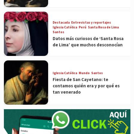
Destacada
Entrevistas y reportajes
Iglesia Católica
Perú
Santa Rosa de Lima
Santos
Datos más curiosos de ‘Santa Rosa
de Lima’ que muchos desconocían
Iglesia Católica
Mundo
Santos
Fiesta de San Cayetano: te
contamos quién era y por qué es
tan venerado