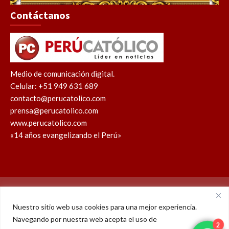
Contáctanos
Medio de comunicación digital.
Celular: +51 949 631 689
contacto@perucatolico.com
prensa@perucatolico.com
www.perucatolico.com
«14 años evangelizando el Perú»
Política de cookies
Política de privacidad
Nuestro sitio web usa cookies para una mejor experiencia.
Navegando por nuestra web acepta el uso de
WhatsApp
Facebook
Youtube
Instagram
X
TikTok