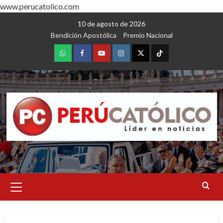
www.perucatolico.com
Skip
10 de agosto de 2026
to
Bendición Apostólica
Premio Nacional
content
WhatsApp
Facebook
Youtube
Instagram
X
TikTok
Primary
Menu