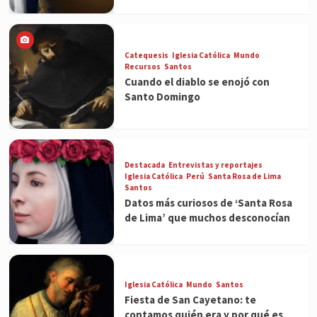
Catequesis
Iglesia Católica
Mundo
Recursos
Santos
Cuando el diablo se enojó con
Santo Domingo
Destacada
Entrevistas y reportajes
Iglesia Católica
Perú
Santa Rosa de Lima
Santos
Datos más curiosos de ‘Santa Rosa
de Lima’ que muchos desconocían
Iglesia Católica
Mundo
Santos
Fiesta de San Cayetano: te
contamos quién era y por qué es