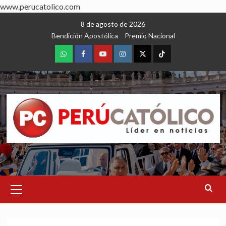
www.perucatolico.com
Skip
8 de agosto de 2026
to
Bendición Apostólica
Premio Nacional
content
WhatsApp
Facebook
Youtube
Instagram
X
TikTok
Primary
Menu