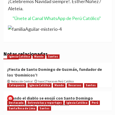
¡Celebremos Navidad siempre!. EstherNúñez /
Aleteia.
"Únete al Canal WhatsApp de Perú Católico"
Notas relacionadas
Iglesia Católica
Mundo
Santos
¡Fiesta de Santo Domingo de Guzmán, fundador de
los ‘Dominicos’!
Redacción Central
hace 17 horas en Perú Católico
Catequesis
Iglesia Católica
Mundo
Recursos
Santos
Cuando el diablo se enojó con Santo Domingo
Destacada
Entrevistas y reportajes
Iglesia Católica
Perú
Medios Católicos
hace 2 días en Perú Católico
Santa Rosa de Lima
Santos