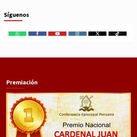
Síguenos
WhatsApp
Facebook
Youtube
Instagram
X
TikTok
Premiación