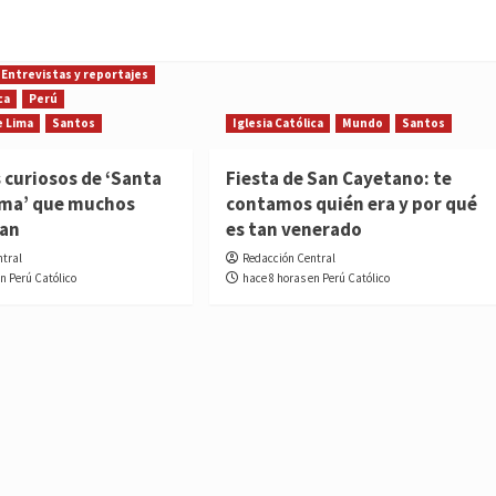
Entrevistas y reportajes
ca
Perú
e Lima
Santos
Iglesia Católica
Mundo
Santos
 curiosos de ‘Santa
Fiesta de San Cayetano: te
ima’ que muchos
contamos quién era y por qué
ían
es tan venerado
ntral
Redacción Central
en Perú Católico
hace 8 horas en Perú Católico