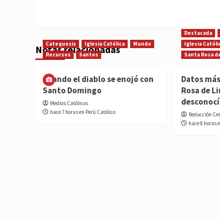
Destacada
Catequesis
Iglesia Católica
Mundo
Iglesia Católi
Notas relacionadas
Recursos
Santos
Santa Rosa d
Cuando el diablo se enojó con
Datos más
Santo Domingo
Rosa de L
desconoc
Medios Católicos
hace 7 horas en Perú Católico
Redacción Ce
hace 8 horas 