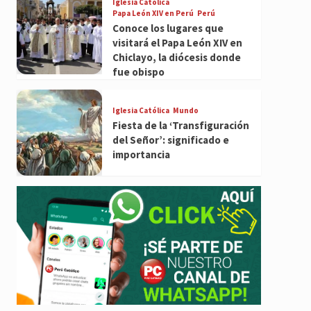
Iglesia Católica
Papa León XIV en Perú
Perú
Conoce los lugares que
visitará el Papa León XIV en
Chiclayo, la diócesis donde
fue obispo
Iglesia Católica
Mundo
Fiesta de la ‘Transfiguración
del Señor’: significado e
importancia