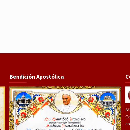
Bendición Apostólica
C
Me
Ce
co