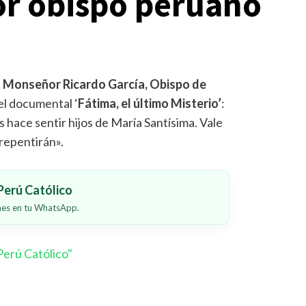
r obispo peruano
-
Monseñor Ricardo García, Obispo de
 el documental ‘
Fátima, el último Misterio’
:
s hace sentir hijos de María Santísima. Vale
rrepentirán».
erú Católico
ones en tu WhatsApp.
erú Católico"