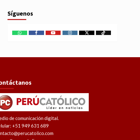
Síguenos
WhatsApp
Facebook
Youtube
Instagram
X
TikTok
ontáctanos
dio de comunicación digital.
lular: +51 949 631 689
ntacto@perucatolico.com