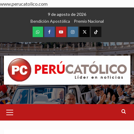
www.perucatolico.com
Skip
9 de agosto de 2026
to
Bendición Apostólica
Premio Nacional
content
WhatsApp
Facebook
Youtube
Instagram
X
TikTok
Primary
Menu