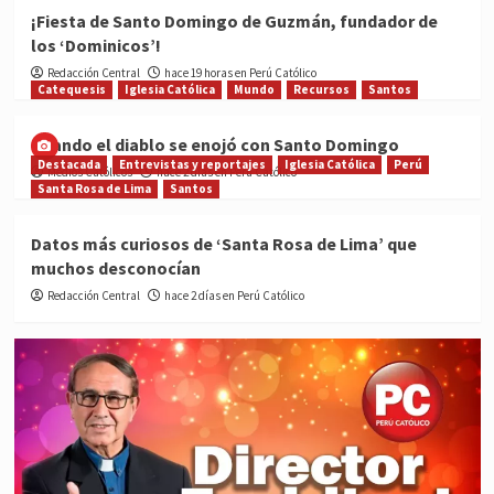
¡Fiesta de Santo Domingo de Guzmán, fundador de
los ‘Dominicos’!
Redacción Central
hace 19 horas en Perú Católico
Catequesis
Iglesia Católica
Mundo
Recursos
Santos
Cuando el diablo se enojó con Santo Domingo
Destacada
Entrevistas y reportajes
Iglesia Católica
Perú
Medios Católicos
hace 2 días en Perú Católico
Santa Rosa de Lima
Santos
Datos más curiosos de ‘Santa Rosa de Lima’ que
muchos desconocían
Redacción Central
hace 2 días en Perú Católico