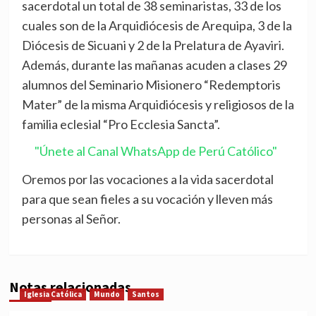
sacerdotal un total de 38 seminaristas, 33 de los
cuales son de la Arquidiócesis de Arequipa, 3 de la
Diócesis de Sicuani y 2 de la Prelatura de Ayaviri.
Además, durante las mañanas acuden a clases 29
alumnos del Seminario Misionero “Redemptoris
Mater” de la misma Arquidiócesis y religiosos de la
familia eclesial “Pro Ecclesia Sancta”.
"Únete al Canal WhatsApp de Perú Católico"
Oremos por las vocaciones a la vida sacerdotal
para que sean fieles a su vocación y lleven más
personas al Señor.
Notas relacionadas
Iglesia Católica
Mundo
Santos