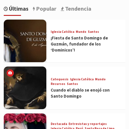
Últimas
Popular
Tendencia
Iglesia Católica
Mundo
Santos
¡Fiesta de Santo Domingo de
Guzmán, fundador de los
‘Dominicos’!
Catequesis
Iglesia Católica
Mundo
Recursos
Santos
Cuando el diablo se enojó con
Santo Domingo
Destacada
Entrevistas y reportajes
Iglesia Católica
Perú
Santa Rosa de Lima