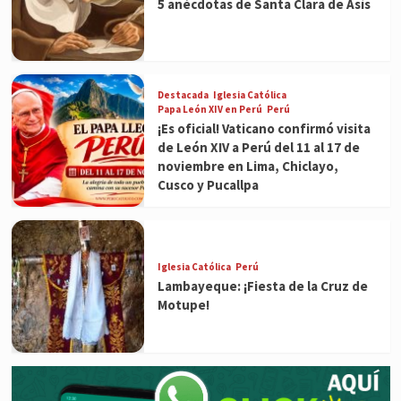
5 anécdotas de Santa Clara de Asís
Destacada
Iglesia Católica
Papa León XIV en Perú
Perú
¡Es oficial! Vaticano confirmó visita
de León XIV a Perú del 11 al 17 de
noviembre en Lima, Chiclayo,
Cusco y Pucallpa
Iglesia Católica
Perú
Lambayeque: ¡Fiesta de la Cruz de
Motupe!