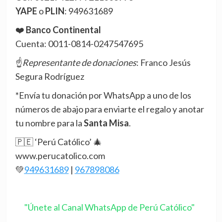
YAPE
o
PLIN
: 949631689
❤️
Banco Continental
Cuenta: 0011-0814-0247547695
☝️
Representante de donaciones
: Franco Jesús
Segura Rodríguez
*Envía tu donación por WhatsApp a uno de los
números de abajo para enviarte el regalo y anotar
tu nombre para la
Santa Misa
.
🇵🇪 ‘Perú Católico’ 🎄
www.perucatolico.com
💚
949631689
|
967898086
"Únete al Canal WhatsApp de Perú Católico"