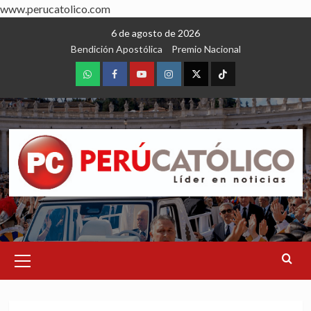
www.perucatolico.com
Skip
6 de agosto de 2026
to
Bendición Apostólica
Premio Nacional
content
WhatsApp
Facebook
Youtube
Instagram
X
TikTok
Primary
Menu