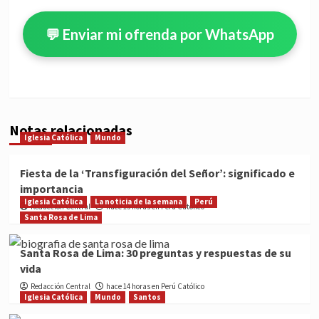
💬 Enviar mi ofrenda por WhatsApp
Notas relacionadas
Iglesia Católica
Mundo
Fiesta de la ‘Transfiguración del Señor’: significado e
importancia
Iglesia Católica
La noticia de la semana
Perú
Redacción Central
hace 13 horas en Perú Católico
Santa Rosa de Lima
Santa Rosa de Lima: 30 preguntas y respuestas de su
vida
Redacción Central
hace 14 horas en Perú Católico
Iglesia Católica
Mundo
Santos