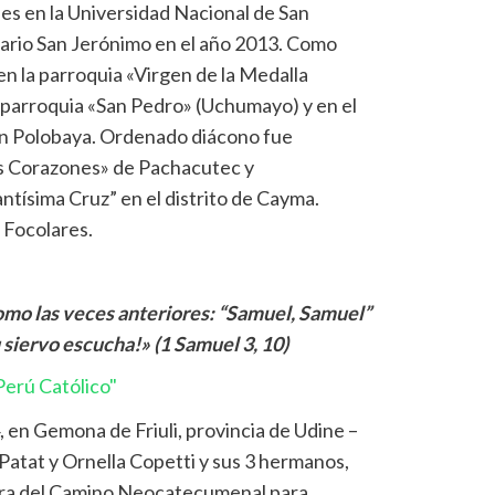
les en la Universidad Nacional de San
nario San Jerónimo en el año 2013. Como
n la parroquia «Virgen de la Medalla
la parroquia «San Pedro» (Uchumayo) y en el
 en Polobaya. Ordenado diácono fue
os Corazones» de Pachacutec y
ntísima Cruz” en el distrito de Cayma.
 Focolares.
como las veces anteriores: “Samuel, Samuel”
 siervo escucha!» (1 Samuel 3, 10)
erú Católico"
 en Gemona de Friuli, provincia de Udine –
 Patat y Ornella Copetti y sus 3 hermanos,
nera del Camino Neocatecumenal para