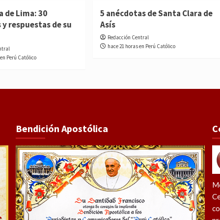
a de Lima: 30
5 anécdotas de Santa Clara de
 y respuestas de su
Asís
Redacción Central
hace 21 horas en Perú Católico
ntral
 en Perú Católico
Bendición Apostólica
C
Me
Ce
co
pr