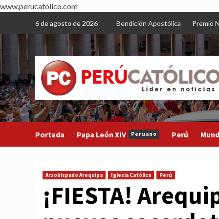
www.perucatolico.com
Skip
6 de agosto de 2026
Bendición Apostólica
Premio N
to
content
Portada
Papa León XIV
Perú
Mun
Peruano
Arzobispado Arequipa
Iglesia Católica
Perú
¡FIESTA! Arequi