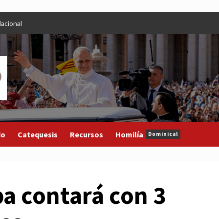
acional
do
Catequesis
Recursos
Homilía
Dominical
pa contará con 3