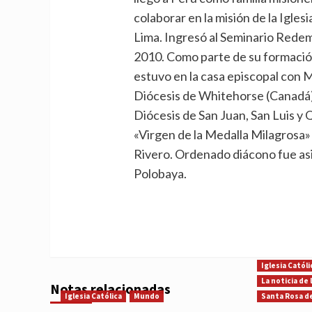
colaborar en la misión de la Igles
Lima. Ingresó al Seminario Redem
2010. Como parte de su formación
estuvo en la casa episcopal con M
Diócesis de Whitehorse (Canadá),
Diócesis de San Juan, San Luis y 
«Virgen de la Medalla Milagrosa» 
Rivero. Ordenado diácono fue asi
Polobaya.
Iglesia Católi
La noticia de
Notas relacionadas
Iglesia Católica
Mundo
Santa Rosa d