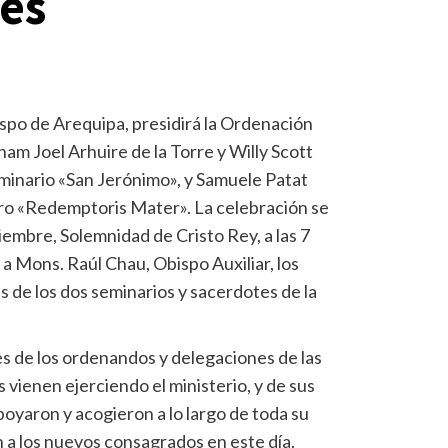
es
ispo de Arequipa, presidirá la Ordenación
am Joel Arhuire de la Torre y Willy Scott
minario «San Jerónimo», y Samuele Patat
ro «Redemptoris Mater». La celebración se
embre, Solemnidad de Cristo Rey, a las 7
o a Mons. Raúl Chau, Obispo Auxiliar, los
s de los dos seminarios y sacerdotes de la
res de los ordenandos y delegaciones de las
 vienen ejerciendo el ministerio, y de sus
oyaron y acogieron a lo largo de toda su
a los nuevos consagrados en este día.