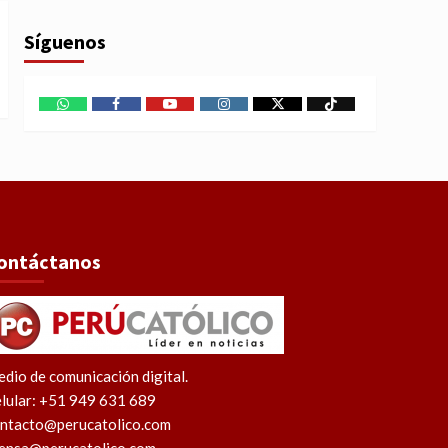
Síguenos
WhatsApp
Facebook
Youtube
Instagram
X
TikTok
ontáctanos
dio de comunicación digital.
lular: +51 949 631 689
ntacto@perucatolico.com
ensa@perucatolico.com