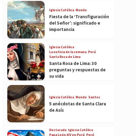
Iglesia Católica
Mundo
Fiesta de la ‘Transfiguración
del Señor’: significado e
importancia
Iglesia Católica
La noticia de la semana
Perú
Santa Rosa de Lima
Santa Rosa de Lima: 30
preguntas y respuestas de
su vida
Iglesia Católica
Mundo
Santos
5 anécdotas de Santa Clara
de Asís
Destacada
Iglesia Católica
Papa León XIV en Perú
Perú