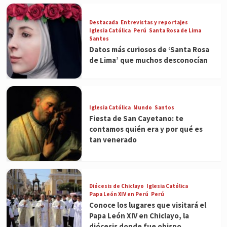
Destacada
Entrevistas y reportajes
Iglesia Católica
Perú
Santa Rosa de Lima
Santos
Datos más curiosos de ‘Santa Rosa
de Lima’ que muchos desconocían
Iglesia Católica
Mundo
Santos
Fiesta de San Cayetano: te
contamos quién era y por qué es
tan venerado
Diócesis de Chiclayo
Iglesia Católica
Papa León XIV en Perú
Perú
Conoce los lugares que visitará el
Papa León XIV en Chiclayo, la
diócesis donde fue obispo