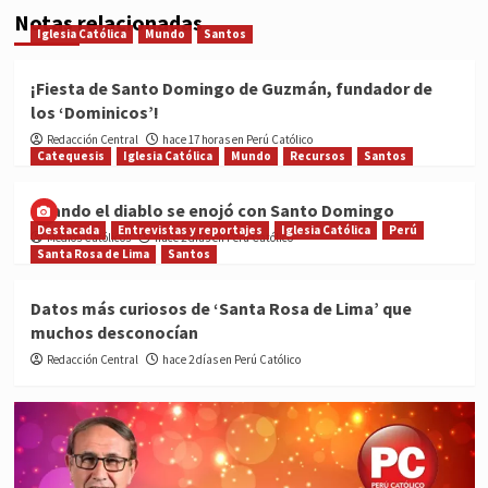
Notas relacionadas
Iglesia Católica
Mundo
Santos
¡Fiesta de Santo Domingo de Guzmán, fundador de
los ‘Dominicos’!
Redacción Central
hace 17 horas en Perú Católico
Catequesis
Iglesia Católica
Mundo
Recursos
Santos
Cuando el diablo se enojó con Santo Domingo
Destacada
Entrevistas y reportajes
Iglesia Católica
Perú
Medios Católicos
hace 2 días en Perú Católico
Santa Rosa de Lima
Santos
Datos más curiosos de ‘Santa Rosa de Lima’ que
muchos desconocían
Redacción Central
hace 2 días en Perú Católico