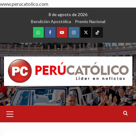
www.perucatolico.com
Skip
8 de agosto de 2026
to
Bendición Apostólica
Premio Nacional
content
WhatsApp
Facebook
Youtube
Instagram
X
TikTok
Primary
Menu