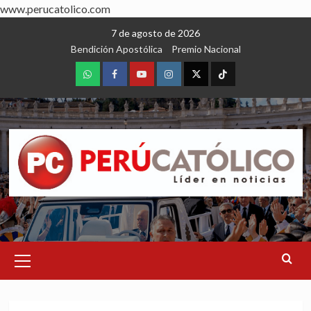
www.perucatolico.com
Skip
7 de agosto de 2026
to
Bendición Apostólica
Premio Nacional
content
WhatsApp
Facebook
Youtube
Instagram
X
TikTok
Primary
Menu