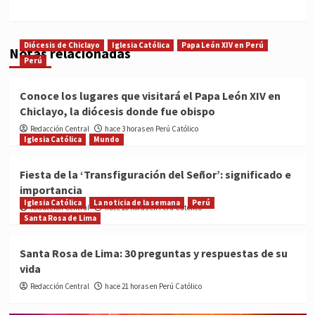
Diócesis de Chiclayo
Iglesia Católica
Papa León XIV en Perú
Notas relacionadas
Perú
Conoce los lugares que visitará el Papa León XIV en
Chiclayo, la diócesis donde fue obispo
Redacción Central
hace 3 horas en Perú Católico
Iglesia Católica
Mundo
Fiesta de la ‘Transfiguración del Señor’: significado e
importancia
Iglesia Católica
La noticia de la semana
Perú
Redacción Central
hace 20 horas en Perú Católico
Santa Rosa de Lima
Santa Rosa de Lima: 30 preguntas y respuestas de su
vida
Redacción Central
hace 21 horas en Perú Católico