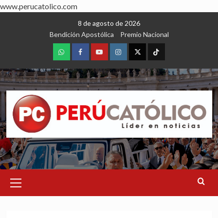
www.perucatolico.com
Skip
8 de agosto de 2026
to
Bendición Apostólica
Premio Nacional
content
WhatsApp
Facebook
Youtube
Instagram
X
TikTok
Primary
Menu