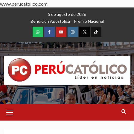
www.perucatolico.com
Skip
5 de agosto de 2026
to
Bendición Apostólica
Premio Nacional
content
WhatsApp
Facebook
Youtube
Instagram
X
TikTok
Primary
Menu