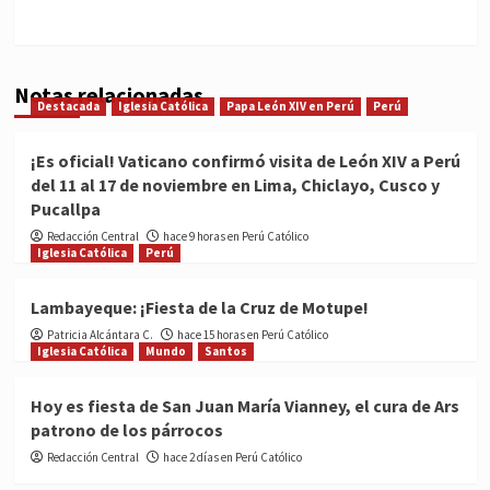
Notas relacionadas
Destacada
Iglesia Católica
Papa León XIV en Perú
Perú
¡Es oficial! Vaticano confirmó visita de León XIV a Perú
del 11 al 17 de noviembre en Lima, Chiclayo, Cusco y
Pucallpa
Redacción Central
hace 9 horas en Perú Católico
Iglesia Católica
Perú
Lambayeque: ¡Fiesta de la Cruz de Motupe!
Patricia Alcántara C.
hace 15 horas en Perú Católico
Iglesia Católica
Mundo
Santos
Hoy es fiesta de San Juan María Vianney, el cura de Ars
patrono de los párrocos
Redacción Central
hace 2 días en Perú Católico