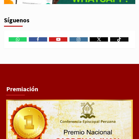
Síguenos
WhatsApp
Facebook
Youtube
Instagram
X
TikTok
Premiación