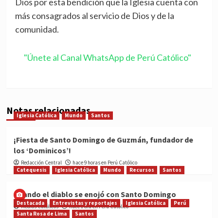
Dios por esta bendición que la Iglesia cuenta con
más consagrados al servicio de Dios y de la
comunidad.
"Únete al Canal WhatsApp de Perú Católico"
Notas relacionadas
Iglesia Católica
Mundo
Santos
¡Fiesta de Santo Domingo de Guzmán, fundador de
los ‘Dominicos’!
Redacción Central
hace 9 horas en Perú Católico
Catequesis
Iglesia Católica
Mundo
Recursos
Santos
Cuando el diablo se enojó con Santo Domingo
Destacada
Entrevistas y reportajes
Iglesia Católica
Perú
Medios Católicos
hace 1 día en Perú Católico
Santa Rosa de Lima
Santos