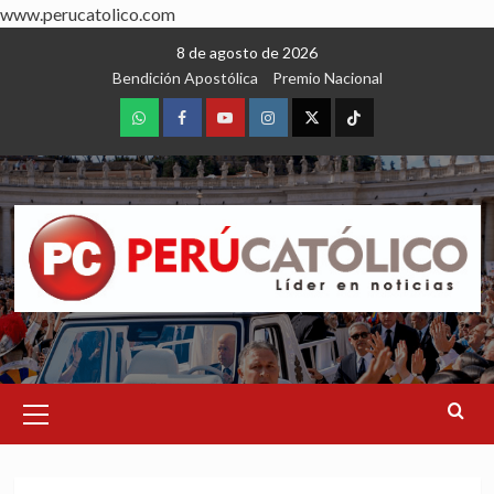
www.perucatolico.com
Skip
8 de agosto de 2026
to
Bendición Apostólica
Premio Nacional
content
WhatsApp
Facebook
Youtube
Instagram
X
TikTok
Primary
Menu