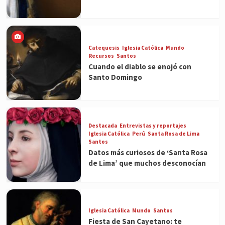
Catequesis
Iglesia Católica
Mundo
Recursos
Santos
Cuando el diablo se enojó con
Santo Domingo
Destacada
Entrevistas y reportajes
Iglesia Católica
Perú
Santa Rosa de Lima
Santos
Datos más curiosos de ‘Santa Rosa
de Lima’ que muchos desconocían
Iglesia Católica
Mundo
Santos
Fiesta de San Cayetano: te