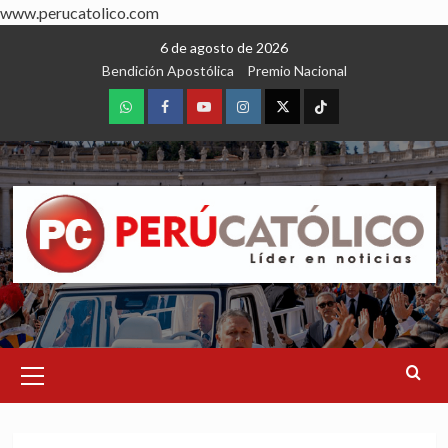
www.perucatolico.com
Skip
6 de agosto de 2026
to
Bendición Apostólica
Premio Nacional
content
WhatsApp
Facebook
Youtube
Instagram
X
TikTok
Primary
Menu