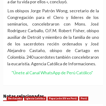
a dar tu vida por ellos «, concluyó.
Los obispos Jorge Patrón Wong, secretario de la
Congregación para el Clero y líderes de los
seminarios, concelebraron con Mons. José
Rodríguez Carballo, O.F.M. Robert Fisher, obispo
auxiliar de Detroit y miembro de la familia de uno
de los sacerdotes recién ordenados y José
Alejandro Castaño, obispo de Cartago en
Colombia. 240 sacerdotes también concelebraron
la eucaristía. Agencia Católica de Informaciones.
"Únete al Canal WhatsApp de Perú Católico"
Notas relacionadas
Destacada
Iglesia Católica
Papa León XIV en Perú
Perú