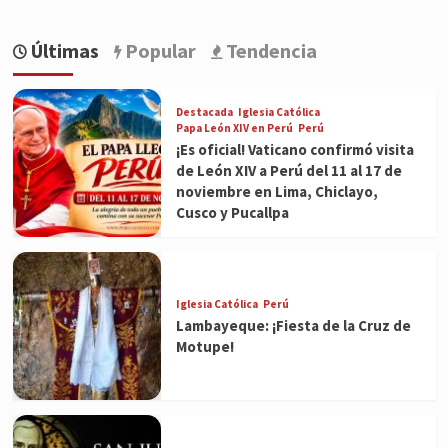
Últimas
Popular
Tendencia
Destacada
Iglesia Católica
Papa León XIV en Perú
Perú
¡Es oficial! Vaticano confirmó visita
de León XIV a Perú del 11 al 17 de
noviembre en Lima, Chiclayo,
Cusco y Pucallpa
Iglesia Católica
Perú
Lambayeque: ¡Fiesta de la Cruz de
Motupe!