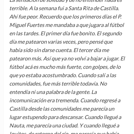
terrible. A la semana fui a Santa Rita de Castilla.
Ahí fue peor. Recuerdo que los primeros días el P.
Miguel Fuertes me mandaba a que jugara al fútbol
en las tardes. El primer día fue bonito. El segundo
día me patearon varias veces, pero pensé que
había sido sin darse cuenta. El tercer día me
patearon más. Así que ya no volví a bajar a jugar. El
fútbol acá es mucho más fuerte, con golpes, de lo
que yo estaba acostumbrado. Cuando salí a las
comunidades, fue más terrible todavía. No
entendía ni una palabra de la gente. La
incomunicación era tremenda. Cuando regresé a
Castilla desde las comunidades me parecía un
lugar estupendo para descansar. Cuando llegué a
Nauta, me parecía una ciudad. Y cuando llegué a
Iquitos, de retorno del río, me parecía que había