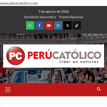
www.perucatolico.com
Skip
7 de agosto de 2026
to
Bendición Apostólica
Premio Nacional
content
WhatsApp
Facebook
Youtube
Instagram
X
TikTok
Primary
Menu