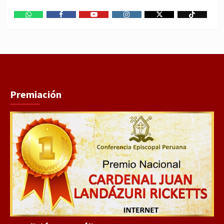
WhatsApp
Facebook
Youtube
Instagram
X
TikTok
Premiación