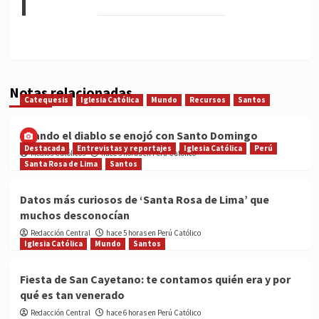
Notas relacionadas
Catequesis
Iglesia Católica
Mundo
Recursos
Santos
Cuando el diablo se enojó con Santo Domingo
Destacada
Entrevistas y reportajes
Iglesia Católica
Perú
Medios Católicos
hace 5 horas en Perú Católico
Santa Rosa de Lima
Santos
Datos más curiosos de ‘Santa Rosa de Lima’ que
muchos desconocían
Redacción Central
hace 5 horas en Perú Católico
Iglesia Católica
Mundo
Santos
Fiesta de San Cayetano: te contamos quién era y por
qué es tan venerado
Redacción Central
hace 6 horas en Perú Católico