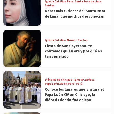
Iglesia Católica
Perú
Santa Rosa de Lima
Santos
Datos más curiosos de ‘Santa Rosa
de Lima’ que muchos desconocían
Iglesia Católica
Mundo
Santos
Fiesta de San Cayetano: te
contamos quién era y por qué es
tan venerado
Diócesis de Chiclayo
Iglesia Católica
Papa León XIV en Perú
Perú
Conoce los lugares que visitará el
Papa León XIV en Chiclayo, la
diócesis donde fue obispo