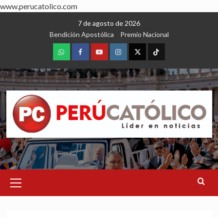
www.perucatolico.com
Skip
7 de agosto de 2026
to
Bendición Apostólica
Premio Nacional
content
WhatsApp
Facebook
Youtube
Instagram
X
TikTok
Primary
Menu