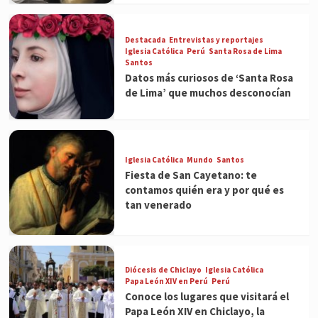
Destacada
Entrevistas y reportajes
Iglesia Católica
Perú
Santa Rosa de Lima
Santos
Datos más curiosos de ‘Santa Rosa
de Lima’ que muchos desconocían
Iglesia Católica
Mundo
Santos
Fiesta de San Cayetano: te
contamos quién era y por qué es
tan venerado
Diócesis de Chiclayo
Iglesia Católica
Papa León XIV en Perú
Perú
Conoce los lugares que visitará el
Papa León XIV en Chiclayo, la