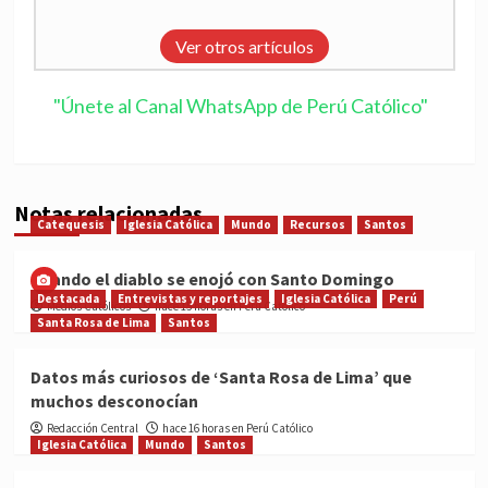
Ver otros artículos
"Únete al Canal WhatsApp de Perú Católico"
Notas relacionadas
Catequesis
Iglesia Católica
Mundo
Recursos
Santos
Cuando el diablo se enojó con Santo Domingo
Destacada
Entrevistas y reportajes
Iglesia Católica
Perú
Medios Católicos
hace 15 horas en Perú Católico
Santa Rosa de Lima
Santos
Datos más curiosos de ‘Santa Rosa de Lima’ que
muchos desconocían
Redacción Central
hace 16 horas en Perú Católico
Iglesia Católica
Mundo
Santos